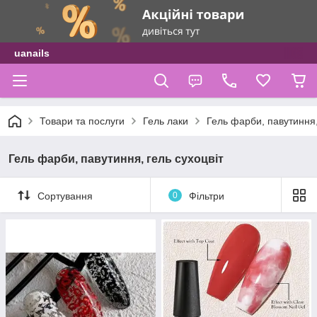
uanails
Товари та послуги
Гель лаки
Гель фарби, павутиння,
Гель фарби, павутиння, гель сухоцвіт
Сортування
0
Фільтри