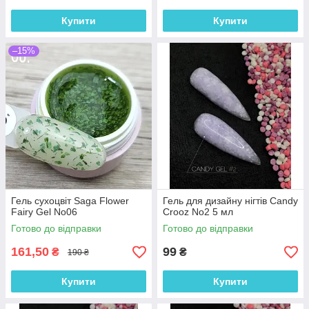
Купити
Купити
–15%
Гель сухоцвіт Saga Flower
Гель для дизайну нігтів Candy
Fairy Gel No06
Crooz No2 5 мл
Готово до відправки
Готово до відправки
161,50
99
₴
₴
190 ₴
Купити
Купити