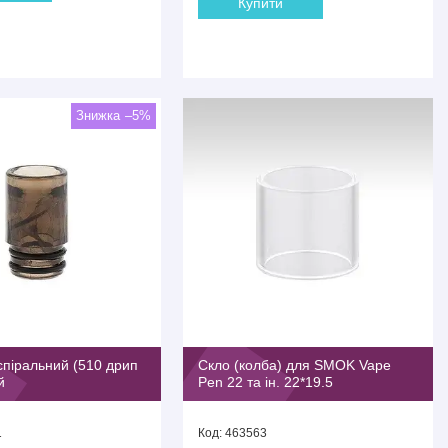
Купити
–5%
піральний (510 дрип
Скло (колба) для SMOK Vape
й
Pen 22 та ін. 22*19.5
1
463563