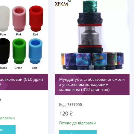
иліконовий (510 дрип
Мундштук зі стабілізованої смоли
й
з унікальним кольоровим
малюнком (810 дрип тип)
5
7877955
120 ₴
ідправки
Готово до відправки
ти