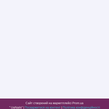
Сайт створений на маркетплейсі
Prom.ua
" UaNails" |
Поскаржитися на контент
|
Політика конфіденційності