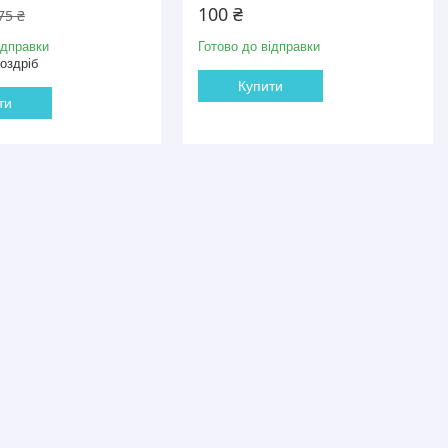
100 ₴
75 ₴
ідправки
Готово до відправки
роздріб
Купити
ти