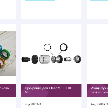
конова
Про-ринги для Eleaf MELO III
Мундштук с
Mini
тип) чорни
888941
778891