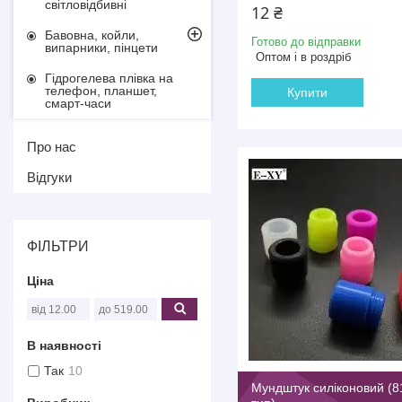
світловідбивні
12 ₴
Бавовна, койли,
Готово до відправки
випарники, пінцети
Оптом і в роздріб
Гідрогелева плівка на
телефон, планшет,
Купити
смарт-часи
Про нас
Відгуки
ФІЛЬТРИ
Ціна
В наявності
Так
10
Мундштук силіконовий (8