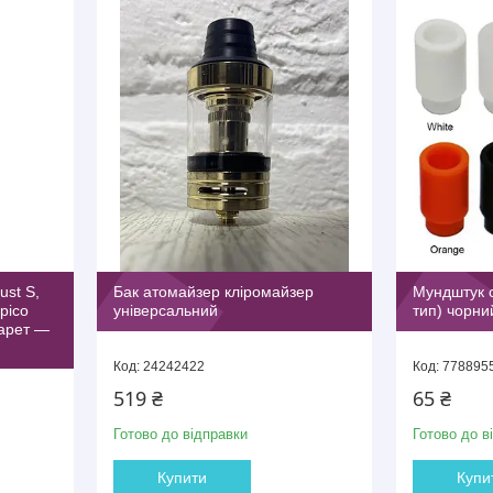
ust S,
Бак атомайзер кліромайзер
Мундштук с
 pico
універсальний
тип) чорни
гарет —
24242422
778895
519 ₴
65 ₴
Готово до відправки
Готово до в
Купити
Купи