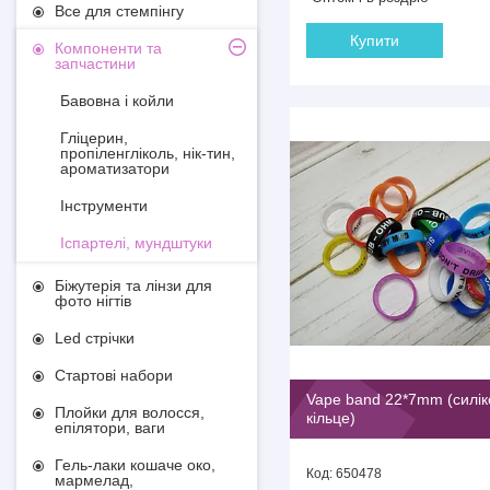
Все для стемпінгу
Купити
Компоненти та
запчастини
Бавовна і койли
Гліцерин,
пропіленгліколь, нік-тин,
ароматизатори
Інструменти
Іспартелі, мундштуки
Біжутерія та лінзи для
фото нігтів
Led стрічки
Стартові набори
Vape band 22*7mm (силі
Плойки для волосся,
кільце)
епілятори, ваги
Гель-лаки кошаче око,
650478
мармелад,