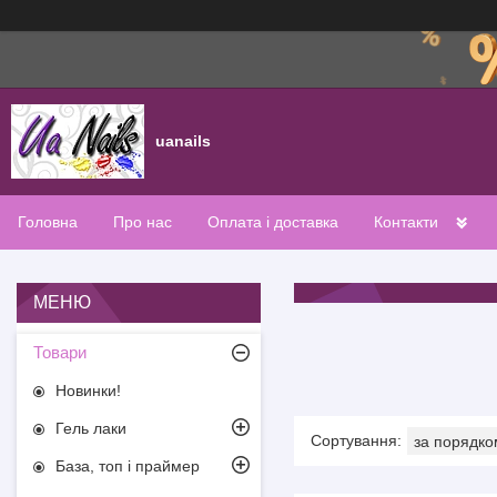
uanails
Головна
Про нас
Оплата і доставка
Контакти
Товари
Новинки!
Гель лаки
База, топ і праймер