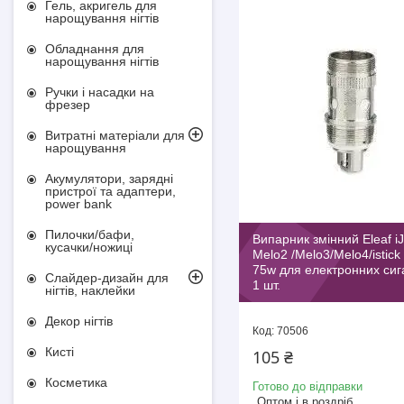
Гель, акригель для
нарощування нігтів
Обладнання для
нарощування нігтів
Ручки і насадки на
фрезер
Витратні матеріали для
нарощування
Акумулятори, зарядні
пристрої та адаптери,
power bank
Пилочки/бафи,
Випарник змінний Eleaf iJ
кусачки/ножиці
Melo2 /Melo3/Melo4/istick
75w для електронних си
Слайдер-дизайн для
1 шт.
нігтів, наклейки
Декор нігтів
70506
Кисті
105 ₴
Косметика
Готово до відправки
Оптом і в роздріб