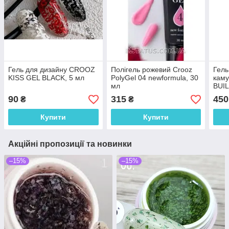
Гель для дизайну CROOZ
Полігель рожевий Crooz
Гель
KISS GEL BLACK, 5 мл
PolyGel 04 newformula, 30
кам
мл
BUI
COV
90
315
450
₴
₴
Купити
Купити
Акційні пропозиції та новинки
–15%
–15%