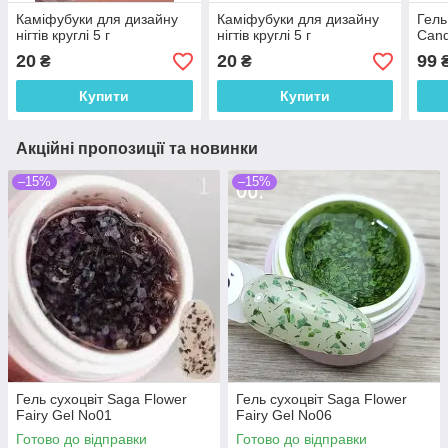
Каміфубуки для дизайну
Каміфубуки для дизайну
Гель
нігтів круглі 5 г
нігтів круглі 5 г
Cand
20
20
99
₴
₴
Купити
Купити
Акційні пропозиції та новинки
–15%
–15%
Гель сухоцвіт Saga Flower
Гель сухоцвіт Saga Flower
Fairy Gel No01
Fairy Gel No06
Готово до відправки
Готово до відправки