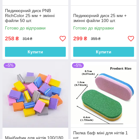
Педикюрний диск PNB
RichColor 25 мм + змінні
Педикюрний диск 25 мм +
файли 50 шт.
змінні файли 100 шт.
Готово до відправки
Готово до відправки
258
299
₴
₴
314 ₴
355 ₴
Купити
Купити
–5%
–5%
Пилка баф міні для нігтів 1
Мінібафик для нігтів 100/180
шт.