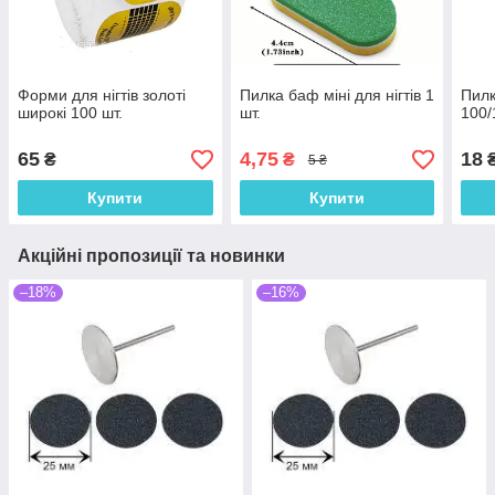
Форми для нігтів золоті
Пилка баф міні для нігтів 1
Пилк
широкі 100 шт.
шт.
100/
65
4,75
18
₴
₴
5 ₴
Купити
Купити
Акційні пропозиції та новинки
–18%
–16%