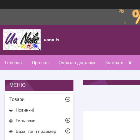
uanails
Головна
Про нас
Оплата і доставка
Контакти
Товари
Новинки!
Гель лаки
База, топ і праймер