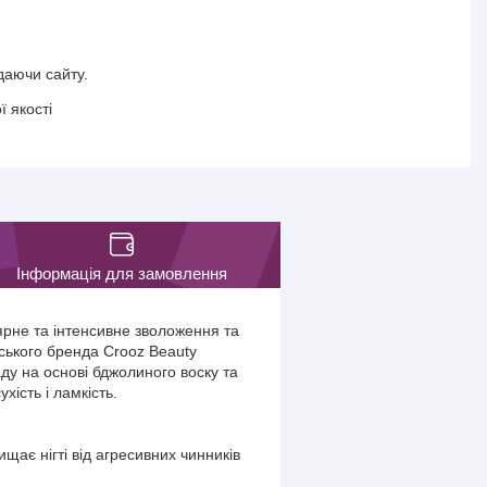
даючи сайту.
 якості
Інформація для замовлення
лярне та інтенсивне зволоження та
ського бренда Crooz Beauty
ду на основі бджолиного воску та
хість і ламкість.
щає нігті від агресивних чинників