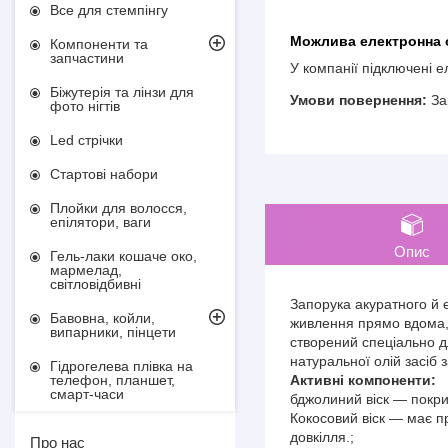
Все для стемпінгу
Компоненти та
запчастини
У компанії підключені 
Біжутерія та лінзи для
За
фото нігтів
Led стрічки
Стартові набори
Плойки для волосся,
епілятори, ваги
Опис
Гель-лаки кошаче око,
мармелад,
світловідбивні
Запорука акуратного й е
Бавовна, койли,
живлення прямо вдома, 
випарники, пінцети
створений спеціально д
натуральної олій засіб з
Гідрогелева плівка на
Активні компоненти:
телефон, планшет,
смарт-часи
бджолиний віск — покри
Кокосовий віск — має пр
довкілля.;
Про нас