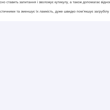
но ставить запитання і зволожує кутикулу, а також допомагає віднови
астичними та зменшує їх ламкість, дуже швидко пом'якшує загрубілу т