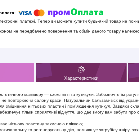
електронні платежі. Тепер ви можете купити будь-який товар не поки
коном не передбачено повернення та обмін даного товару належної
Характеристики
стетичного манікюру — схожі нігті та кутикули. Забезпечте їм регу
не повторюючи салону краси. Натуральний бальзам-віск від україн
ля зміцнення нігтьових пластин і пом'якшення кутикул. Завдяки скла
абезпечує тільки сприятливі відчуття, що дає змогу вам забути про су
ває нігтьову пластину захисною плівкою;
отизапальну та регенерувальну дію, пом'якшує загрубілу шкіру, захи