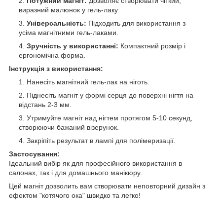
Потужний магніт:
Дозволяє створювати чіткий,
виразний малюнок у гель-лаку.
Універсальність:
Підходить для використання з
усіма магнітними гель-лаками.
Зручність у використанні:
Компактний розмір і
ергономічна форма.
Інструкція з використання:
Нанесіть магнітний гель-лак на ніготь.
Піднесіть магніт у формі серця до поверхні нігтя на
відстань 2-3 мм.
Утримуйте магніт над нігтем протягом 5-10 секунд,
створюючи бажаний візерунок.
Закріпіть результат в лампі для полімеризації.
Застосування:
Ідеальний вибір як для професійного використання в
салонах, так і для домашнього манікюру.
Цей магніт дозволить вам створювати неповторний дизайн з
ефектом "котячого ока" швидко та легко!