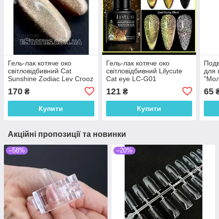
Гель-лак котяче око
Гель-лак котяче око
Подв
світловідбивний Cat
світловідбивний Lilycute
для 
Sunshine Zodiac Lev Crooz
Cat eye LC-G01
"Мол
01
170
121
65
₴
₴
Купити
Купити
Акційні пропозиції та новинки
–58%
–20%