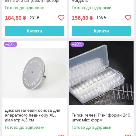
нігтів 240 шт (овал) прозорі
мигдаль
Готово до відправки
Готово до відправки
184,80
156,80
₴
₴
231 ₴
196 ₴
Купити
Купити
–20%
–20%
Диск металевий основа для
апаратного педикюру XL,
Типси гелеві Різні форми 240
діаметр 4,3 см
штук мікс форм
Готово до відправки
Готово до відправки