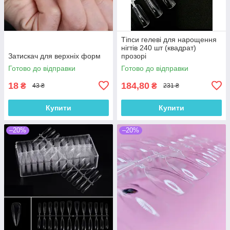
Тіпси гелеві для нарощення
нігтів 240 шт (квадрат)
Затискач для верхніх форм
прозорі
Готово до відправки
Готово до відправки
18
184,80
₴
₴
43 ₴
231 ₴
Купити
Купити
–20%
–20%