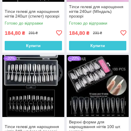
Тіпси гелеві для нарощення
Тіпси гелеві для нарощення
нігтів 240шт (МІндаль)
нігтів 240шт (стилет) прозорі
прозорі
Готово до відправки
Готово до відправки
184,80
184,80
₴
₴
231 ₴
231 ₴
Купити
Купити
–20%
–20%
Верхні форми для
Тіпси гелеві для нарощення
нарощування нігтів 100 шт.