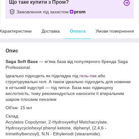
Що таке купити з Пром?
Замовлення під захистом
Характеристики
Доставка
Оплата
Умови повернення
Опис
Saga Soft Base
— м'яка база від популярного бренда Saga
Professional.
Ідеально підходить як підкладка під
гель-лак
або
структурувальні гелі. А також ідеально підходить для новинки
в нігтьовій індустрії — під типси. База має підвищену
кислотність, тому рекомендується наносити її втиральним
шаром плоским пензлем
Об'єм: 15 мл
Склад:
Acrylatos Copolymer, 2-Hydroxyethyl Metchacrylate,
Hydroxycyclohexyl phenyl ketone, diphenyl, (2,4,6 -
trimethylbenzoyl), N,N - Ethylenodi (stearamide).