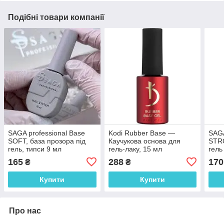
Подібні товари компанії
SAGA professional Base
Kodi Rubber Base —
SAGA
SOFT, база прозора під
Каучукова основа для
STRO
гель, типси 9 мл
гель-лаку, 15 мл
гель
165
288
170
₴
₴
Купити
Купити
Про нас