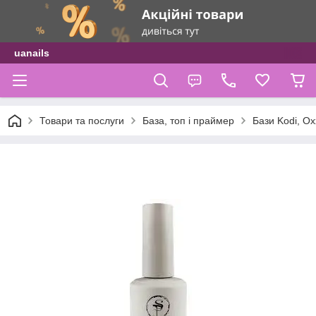
uanails
Товари та послуги
База, топ і праймер
Бази Kodi, Ox