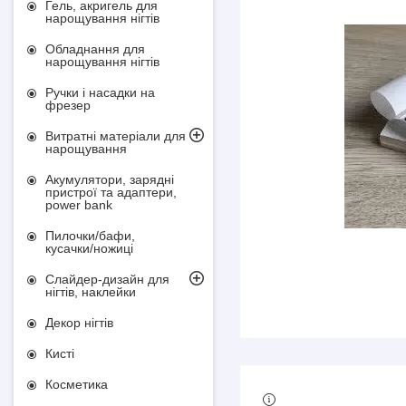
Гель, акригель для
нарощування нігтів
Обладнання для
нарощування нігтів
Ручки і насадки на
фрезер
Витратні матеріали для
нарощування
Акумулятори, зарядні
пристрої та адаптери,
power bank
Пилочки/бафи,
кусачки/ножиці
Слайдер-дизайн для
нігтів, наклейки
Декор нігтів
Кисті
Косметика