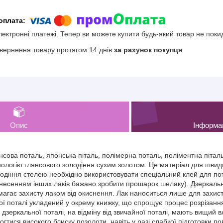
електронні платежі. Тепер ви можете купити будь-який товар не поки
вернення товару протягом 14 днів
за рахунок покупця
Опис
Інформа
нсова поталь, японська піталь, полімерна поталь, поліментна піта
хнологію глянсового золодіння сухим золотом. Це матеріал для швид
лодіння стелею необхідно використовувати спеціальний клей для по
есенням інших лаків бажано зробити прошарок шелаку). Дзеркальна 
магає захисту лаком від окиснення. Лак наноситься лише для захис
ї поталі укладений у окрему книжку, що спрощує процес розрізання
и дзеркальної поталі, на відміну від звичайної поталі, мають вищий 
гтися високого блиску позолоти, навіть у разі слабкої підготовки пов