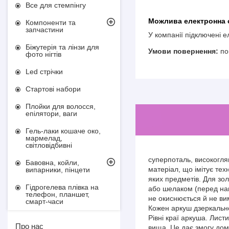
Все для стемпінгу
Компоненти та
запчастини
У компанії підключені 
Біжутерія та лінзи для
по
фото нігтів
Led стрічки
Стартові набори
Плойки для волосся,
епілятори, ваги
Гель-лаки кошаче око,
мармелад,
світловідбивні
суперпоталь, високогля
Бавовна, койли,
матеріал, що імітує те
випарники, пінцети
яких предметів. Для зо
Гідрогелева плівка на
або шелаком (перед нан
телефон, планшет,
не окиснюється й не ви
смарт-часи
Кожен аркуш дзеркально
Рівні краї аркуша. Лист
Про нас
вища. Це дає змогу домо