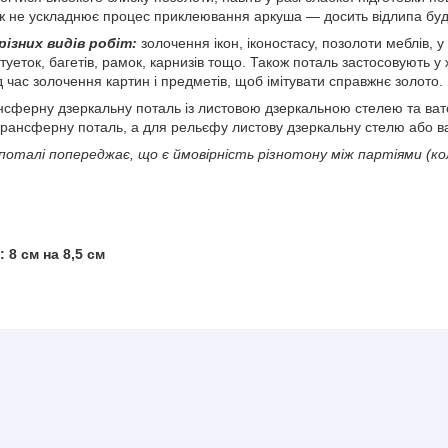
 ж не ускладнює процес приклеювання аркуша — досить відлипа будь
ізних видів робіт:
золочення ікон, іконостасу, позолоти меблів, у
уеток, багетів, рамок, карнизів тощо. Також поталь застосовують у 
д час золочення картин і предметів, щоб імітувати справжнє золото.
сферну дзеркальну поталь із листовою дзеркальною стелею та ват
трансферну поталь, а для рельєфу листову дзеркальну стелю або ва
поталі попереджає, що є ймовірність різнотону між партіями (ко
 8 см на 8,5 см