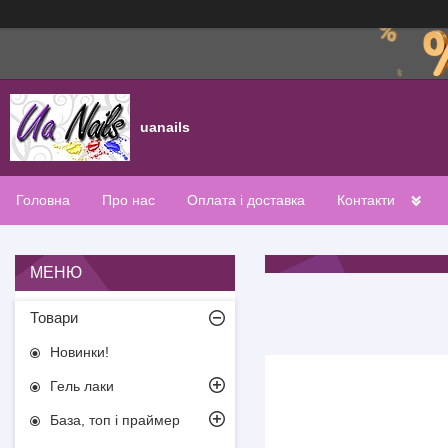
uanails
Головна
Про нас
Оплата і доставка
Контакти
Товари
Новинки!
Гель лаки
База, топ і праймер