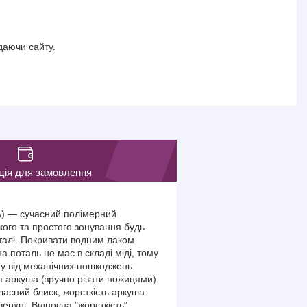
даючи сайту.
ція для замовлення
ль) — сучасний полімерний
кого та простого зонування будь-
талі. Покривати водним лаком
поталь не має в складі міді, тому
ту від механічних пошкоджень.
 аркуша (зручно різати ножицями).
власний блиск, жорсткість аркуша
ерхні. Відносна "жорсткість"