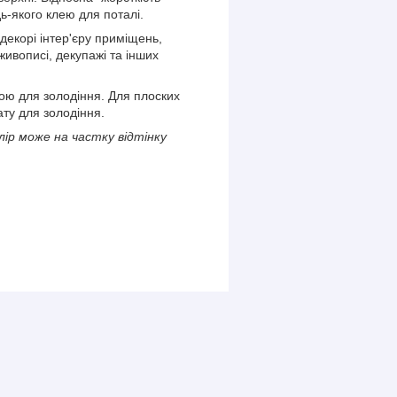
-якого клею для поталі.
 декорі інтер'єру приміщень,
живописі, декупажі та інших
ою для золодіння. Для плоских
ту для золодіння.
лір може на частку відтінку