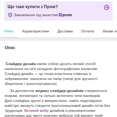
Що таке купити з Пром?
Замовлення під захистом
Опис
Характеристики
Доставка
Оплата
Умови п
Опис
Слайдер дизайн
являє собою досить легкий спосіб
нанесення на нігті складних фотографічних малюнків.
Слайдер-дизайн — це тонка еластична плівочка із
зображенням, нанесена на папір (папір для зручності
зберігання і транспортування).
За допомогою
водних слайдер-дизайнів
створюються
яскраві, неповторні та сильно витончені типи манікюрів.
Дані слайдера зручні у використанні, навіть недосвідчені
майстри зможуть створити приголомшливий дизайн нігтів без
труднощів.
Великий вибір
дизайнів із різноманітними
малюнками дає змогу кожному вибрати той варіант, який