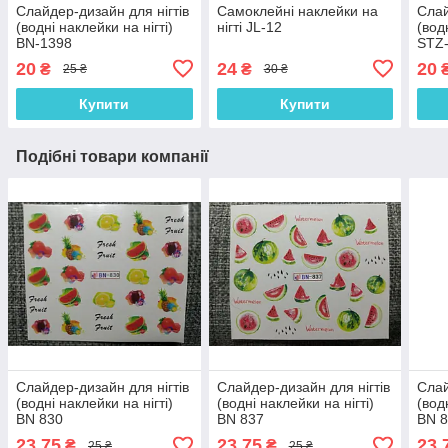
Слайдер-дизайн для нігтів
Самоклейні наклейки на
Слай
(водні наклейки на нігті)
нігті JL-12
(вод
BN-1398
STZ-
20
24
20
₴
₴
25 ₴
30 ₴
Купити
Купити
Подібні товари компанії
Слайдер-дизайн для нігтів
Слайдер-дизайн для нігтів
Слай
(водні наклейки на нігті)
(водні наклейки на нігті)
(вод
BN 830
BN 837
BN 
23,75
23,75
23,
₴
₴
25 ₴
25 ₴