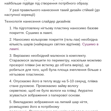
найбільше підійде під створення потрібного образу.
У разі правильного нанесення такий дизайн стійкий (до
наступної корекції)
Технологія нанесення слайдер дизайнів:
На підготовлену нігтьову пластину наносимо базове
покриття. Сушимо в лампі.
Наносимо кольорове покриття (гель-лак) необхідна
кількість шарів (найкращих світлих відтінків).
Сушимо в
лампі
.
Вирізаємо необхідний малюнок із комплекту.
Стараємося залишити по периметру, наскільки можливо
прозорої плівки (не встилку до об'єкта вирізу), це
робиться для того, щоб була площа зчеплення більше з
нігтьовою пластиною.
Опускаємо його в теплу воду на 5-10 секунд, плівка
стане рухомою. Промокаємо зайву вологу
серветкою
,
щоб не було вологи на плівці. Акуратно
зсувається зображення з паперової основи.
Викладаємо зображення на липкий шар нігтя,
розміщуємо його в потрібному