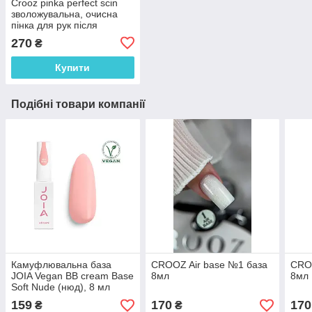
Crooz pinka perfect scin
зволожувальна, очисна
пінка для рук після
манікюру
270
₴
Купити
Подібні товари компанії
Камуфлювальна база
CROOZ Air base №1 база
CROO
JOIA Vegan BB cream Base
8мл
8мл
Soft Nude (нюд), 8 мл
159
170
170
₴
₴