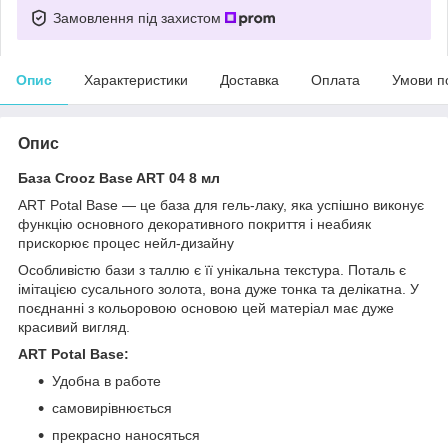
Замовлення під захистом
Опис
Характеристики
Доставка
Оплата
Умови п
Опис
База Crooz Base ART 04 8 мл
ART Potal Base — це база для гель-лаку, яка успішно виконує
функцію основного декоративного покриття і неабияк
прискорює процес нейл-дизайну
Особливістю бази з таллю є її унікальна текстура. Поталь є
імітацією сусального золота, вона дуже тонка та делікатна. У
поєднанні з кольоровою основою цей матеріал має дуже
красивий вигляд.
ART Potal Base:
Удобна в работе
самовирівнюється
прекрасно наносяться