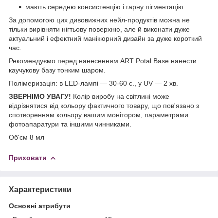
мають середню консистенцію і гарну пігментацію.
За допомогою цих дивовижних нейл-продуктів можна не
тільки вирівняти нігтьову поверхню, але й виконати дуже
актуальний і ефектний манікюрний дизайн за дуже короткий
час.
Рекомендуємо перед нанесенням ART Potal Base нанести
каучукову базу тонким шаром.
Полімеризація: в LED-лампі — 30-60 с., у UV — 2 хв.
ЗВЕРНІМО УВАГУ!
Колір виробу на світлині може
відрізнятися від кольору фактичного товару, що пов'язано з
спотворенням кольору вашим монітором, параметрами
фотоапаратури та іншими чинниками.
Об'єм 8 мл
Приховати
Характеристики
Основні атрибути