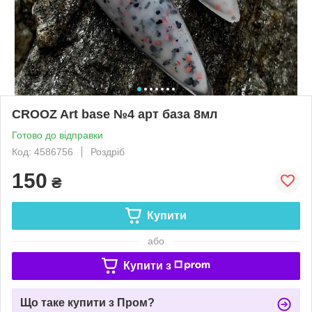
CROOZ Art base №4 арт база 8мл
Готово до відправки
Код: 4586756
Роздріб
150
₴
Купити
або
Купити з
Що таке купити з Пром?