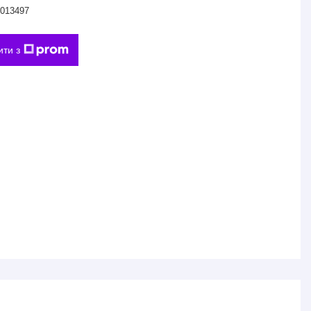
013497
ити з