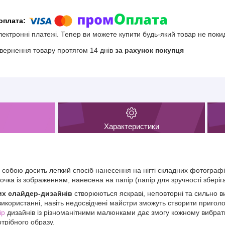
електронні платежі. Тепер ви можете купити будь-який товар не поки
вернення товару протягом 14 днів
за рахунок покупця
Характеристики
 собою досить легкий спосіб нанесення на нігті складних фотогра
очка із зображенням, нанесена на папір (папір для зручності зберіг
х слайдер-дизайнів
створюються яскраві, неповторні та сильно ви
використанні, навіть недосвідчені майстри зможуть створити пригол
ір
дизайнів із різноманітними малюнками дає змогу кожному вибрати
отрібного образу.