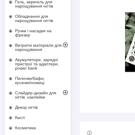
Гель, акригель для
нарощування нігтів
Обладнання для
нарощування нігтів
Ручки і насадки на
фрезер
Витратні матеріали для
нарощування
Акумулятори, зарядні
пристрої та адаптери,
power bank
Пилочки/бафи,
кусачки/ножиці
Слайдер-дизайн для
нігтів, наклейки
Декор нігтів
Кисті
Косметика