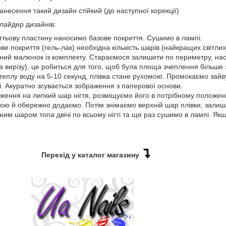
есення такий дизайн стійкий (до наступної корекції)
лайдер дизайнів:
ігтьову пластину наносимо базове покриття. Сушимо в лампі.
 покриття (гель-лак) необхідна кількість шарів (найкращих світлих 
ний малюнок із комплекту. Стараємося залишити по периметру, нас
та вирізу), це робиться для того, щоб була площа зчеплення більше
теплу воду на 5-10 секунд, плівка стане рухомою. Промокаємо зайв
і. Акуратно зсувається зображення з паперової основи.
ення на липкий шар нігтя, розміщуємо його в потрібному положенні
ою й обережно додаємо. Потім знімаємо верхній шар плівки, залиша
им шаром топа двічі по всьому нігті та ще раз сушимо в лампі. Як
Перехід у каталог магазину