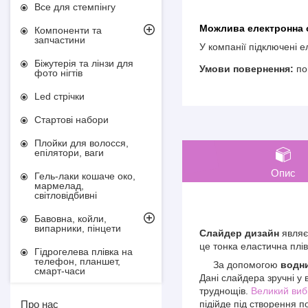
Все для стемпінгу
Компоненти та
запчастини
У компанії підключені 
Біжутерія та лінзи для
по
фото нігтів
Led стрічки
Стартові набори
Плойки для волосся,
епілятори, ваги
Опис
Гель-лаки кошаче око,
мармелад,
світловідбивні
Бавовна, койли,
випарники, пінцети
Слайдер дизайн
являє
це тонка еластична плів
Гідрогелева плівка на
телефон, планшет,
За допомогою
водни
смарт-часи
Дані слайдера зручні у 
труднощів.
Великий виб
підійде під створення п
Про нас