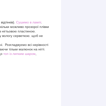
відтінків).
Сушимо в лампі
.
кільки можливо прозорої плівки
 з нігтьовою пластиною.
у вологу серветкою
,
щоб не
. Розгладжуємо всі нерівності
ючи тільки малюнок на нігті.
що
топ із липким шаром
,