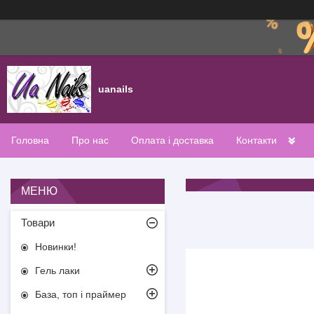
uanails
Головна
Про нас
Оплата і доставка
Контакти
Товари
Новинки!
Гель лаки
База, топ і праймер