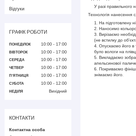
У разі правильного нан
Відгуки
Технологія нанесення с
На підготовлену н
Наносимо кольорове
ГРАФІК РОБОТИ
Вирізаємо необхід
(не встилку до об'єк
10:00
17:00
ПОНЕДІЛОК
Опускаємо його в 
було вологи на плівц
10:00
17:00
ВІВТОРОК
Викладаємо зображ
10:00
17:00
СЕРЕДА
апельсинової паличк
10:00
17:00
ЧЕТВЕР
Покриваємо фінішн
знімаємо його.
10:00
17:00
ПʼЯТНИЦЯ
10:00
12:00
СУБОТА
Вихідний
НЕДІЛЯ
КОНТАКТИ