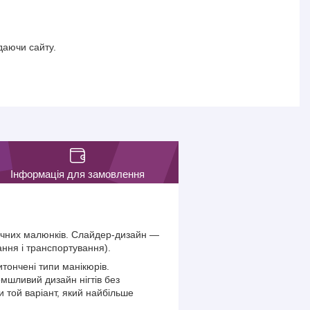
даючи сайту.
Інформація для замовлення
фічних малюнків. Слайдер-дизайн —
ання і транспортування).
тончені типи манікюрів.
омшливий дизайн нігтів без
 той варіант, який найбільше