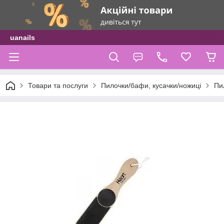
uanails
Товари та послуги
Пилочки/бафи, кусачки/ножиці
Пи