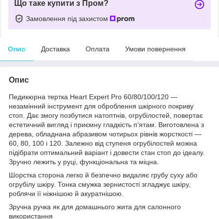
Що таке купити з Пром?
Замовлення під захистом
Опис
Доставка
Оплата
Умови повернення
Опис
Педикюрна тертка Heart Expert Pro 60/80/100/120 —
незамінний інструмент для оброблення шкірного покриву
стоп. Дає змогу позбутися натоптнів, огрубілостей, повертає
естетичний вигляд і приємну гладкість п'ятам. Виготовлена з
дерева, обладнана абразивом чотирьох рівнів жорсткості —
60, 80, 100 і 120. Залежно від ступеня огрубілостей можна
підібрати оптимальний варіант і довести стан стоп до ідеалу.
Зручно лежить у руці, функціональна та міцна.
Шорстка сторона легко й безпечно видаляє грубу суху або
огрубілу шкіру. Тонка смужка зернистості згладжує шкіру,
роблячи її ніжнішою й акуратнішою.
Зручна ручка як для домашнього жита для салонного
використання