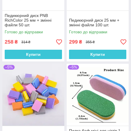
Педикюрний диск PNB
RichColor 25 мм + змінні
Педикюрний диск 25 мм +
файли 50 шт.
змінні файли 100 шт.
Готово до відправки
Готово до відправки
258
299
₴
₴
314 ₴
355 ₴
Купити
Купити
–5%
–5%
Пилка баф міні для нігтів 1