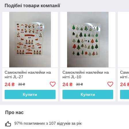
Подібні товари компанії
Самоклейні наклейки на
Самоклейні наклейки на
Само
нігті JL-27
нігті JL-10
нігті
24
24
24
₴
₴
30 ₴
30 ₴
Купити
Купити
Про нас
97% позитивних з 107 відгуків за рік