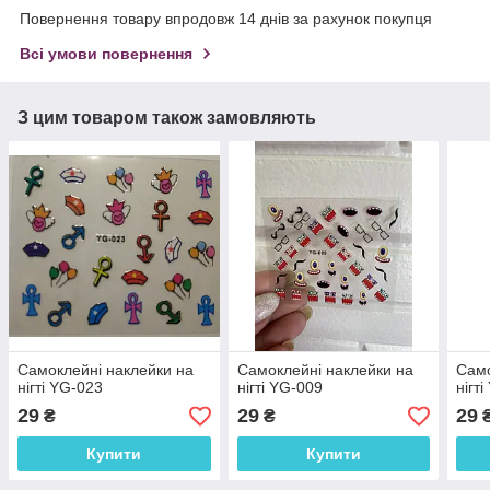
Повернення товару впродовж 14 днів за рахунок покупця
Всі умови повернення
З цим товаром також замовляють
Самоклейні наклейки на
Самоклейні наклейки на
Само
нігті YG-023
нігті YG-009
нігт
29
29
29
₴
₴
Купити
Купити