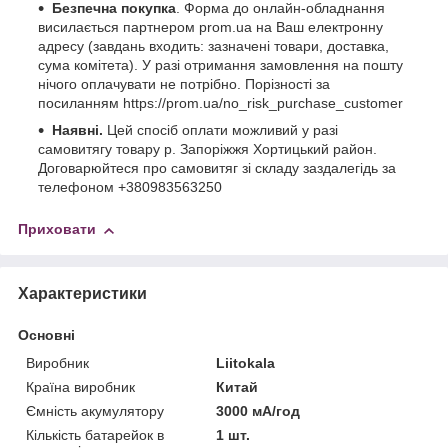
Безпечна покупка
. Форма до онлайн-обладнання
висилається партнером prom.ua на Ваш електронну
адресу (завдань входить: зазначені товари, доставка,
сума комітета). У разі отримання замовлення на пошту
нічого оплачувати не потрібно. Порізності за
посиланням https://prom.ua/no_risk_purchase_customer
Наявні.
Цей спосіб оплати можливий у разі
самовитягу товару р. Запоріжжя Хортицький район.
Договарюйтеся про самовитяг зі складу заздалегідь за
телефоном +380983563250
Приховати
Характеристики
Основні
Виробник
Liitokala
Країна виробник
Китай
Ємність акумулятору
3000 мА/год
Кількість батарейок в
1 шт.