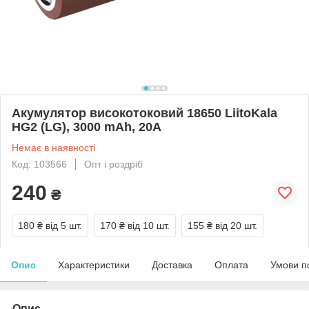
Акумулятор високотоковий 18650 LiitoKala
HG2 (LG), 3000 mAh, 20A
Немає в наявності
Код: 103566
Опт і роздріб
240
₴
180 ₴
від 5 шт.
170 ₴
від 10 шт.
155 ₴
від 20 шт.
Опис
Характеристики
Доставка
Оплата
Умови п
Опис