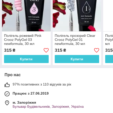
Полігель рожевий Pink
Полігель прозорий Clear
Полі
Crooz PolyGel 03
Crooz PolyGel 01
Poly
newformula, 30 мл
newformula, 30 мл
мл
315
315
315
₴
₴
Купити
Купити
Про нас
97% позитивних з 110 відгуків за рік
Працює з 27.06.2019
м. Запоріжжя
Бульвар Будівельників, Запоріжжя, Україна