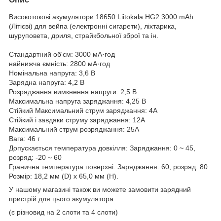
Високотокові акумулятори 18650 Liitokala HG2 3000 mAh
(Літієві) для вейпа (електронні сигарети), ліхтарика,
шуруповета, дриля, страйкбольної зброї та ін.
Стандартний об'єм: 3000 мА·год
найнижча ємність: 2800 мА·год
Номінальна напруга: 3,6 В
Зарядна напруга: 4,2 В
Розряджання вимкнення напруги: 2,5 В
Максимальна напруга заряджання: 4,25 В
Стійкий Максимальний струм заряджання: 4А
Стійкий і завдяки струму заряджання: 12A
Максимальний струм розряджання: 25А
Вага: 46 г
Допускається температура довкілля: Заряджання: 0 ~ 45,
розряд: -20 ~ 60
Гранична температура поверхні: Заряджання: 60, розряд: 80
Розмір: 18,2 мм (D) х 65,0 мм (H).
У нашому магазині також ви можете замовити зарядний
пристрій для цього акумулятора
(є різновид на 2 слоти та 4 слоти)