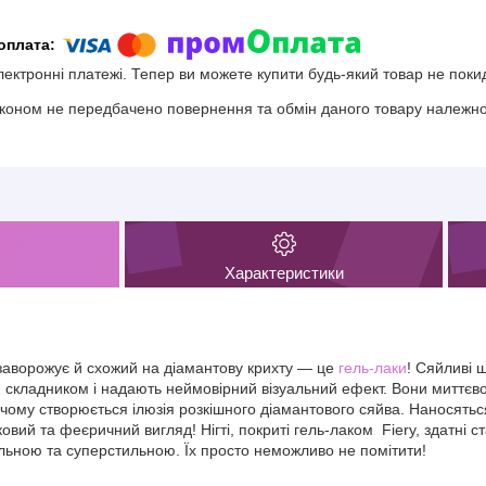
електронні платежі. Тепер ви можете купити будь-який товар не поки
коном не передбачено повернення та обмін даного товару належної
Характеристики
 заворожує й схожий на діамантову крихту — це
гель-лаки
! Сяйливі ш
складником і надають неймовірний візуальний ефект. Вони миттєво 
 чому створюється ілюзія розкішного діамантового сяйва. Наносятьс
овий та феєричний вигляд! Нігті, покриті гель-лаком Fiery, здатні
льною та суперстильною. Їх просто неможливо не помітити!