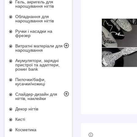
Гель, акригель для
нарощування нігтів
Обладнання для
нарощування нігтів
Ручки і насадки на
фрезер
Витратні матеріали для
нарощування
Акумулятори, зарядні
пристрої та адаптери,
power bank
Пилочки/бафи,
кусачки/ножиці
Слайдер-дизайн для
нігтів, наклейки
Декор нігтів
Кисті
Косметика