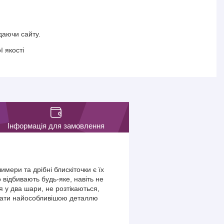
даючи сайту.
 якості
Інформація для замовлення
имери та дрібні блискіточки є їх
відбивають будь-яке, навіть не
я у два шари, не розтікаються,
 стати найособливішою деталлю