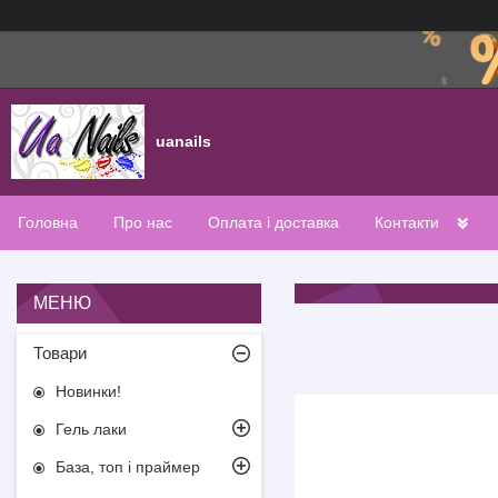
uanails
Головна
Про нас
Оплата і доставка
Контакти
Товари
Новинки!
Гель лаки
База, топ і праймер