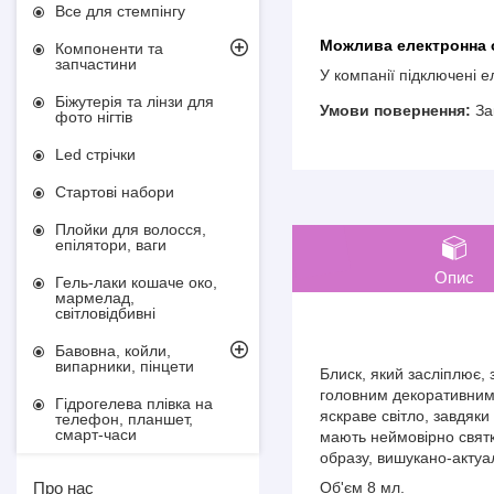
Все для стемпінгу
Компоненти та
запчастини
У компанії підключені 
Біжутерія та лінзи для
За
фото нігтів
Led стрічки
Стартові набори
Плойки для волосся,
епілятори, ваги
Опис
Гель-лаки кошаче око,
мармелад,
світловідбивні
Бавовна, койли,
випарники, пінцети
Блиск, який засліплює,
головним декоративним 
Гідрогелева плівка на
яскраве світло, завдяки
телефон, планшет,
смарт-часи
мають неймовірно святк
образу, вишукано-актуа
Об'єм 8 мл.
Про нас