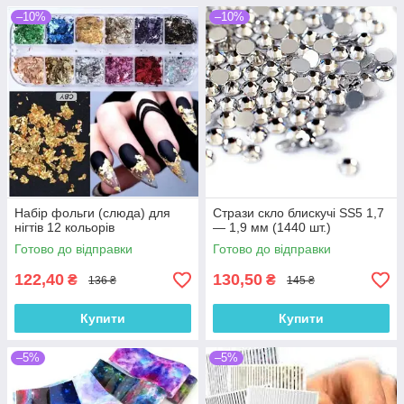
–10%
–10%
Набір фольги (слюда) для
Стрази скло блискучі SS5 1,7
нігтів 12 кольорів
— 1,9 мм (1440 шт.)
Готово до відправки
Готово до відправки
122,40
130,50
₴
₴
136 ₴
145 ₴
Купити
Купити
–5%
–5%