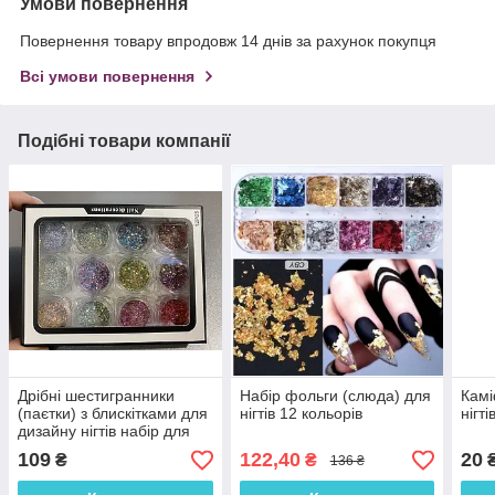
Умови повернення
Повернення товару впродовж 14 днів за рахунок покупця
Всі умови повернення
Подібні товари компанії
Дрібні шестигранники
Набір фольги (слюда) для
Камі
(паєтки) з блискітками для
нігтів 12 кольорів
нігті
дизайну нігтів набір для
нігтів 12 шт.
109
122,40
20
₴
₴
136 ₴