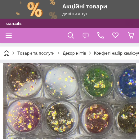
uanails
Товари та послуги
Декор нігтів
Конфеті набір каміфуб