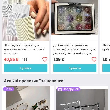
3D- гнучка стрічка для
Дрібні шестигранники
Фоль
дизайну нігтів 1 пластини,
(паєтки) з блискітками для
сріб
золотий
дизайну нігтів набір для
нігтів 12 шт.
40,85
109
10
₴
₴
43 ₴
Купити
Купити
Акційні пропозиції та новинки
–20%
Подарунок