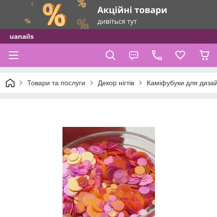
uanails
Товари та послуги
Декор нігтів
Каміфубуки для дизайну