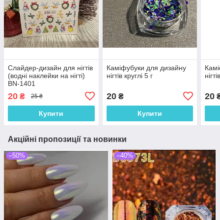
Слайдер-дизайн для нігтів
Каміфубуки для дизайну
Камі
(водні наклейки на нігті)
нігтів круглі 5 г
нігті
BN-1401
20
20
20
₴
₴
25 ₴
Купити
Купити
Акційні пропозиції та новинки
–50%
–40%