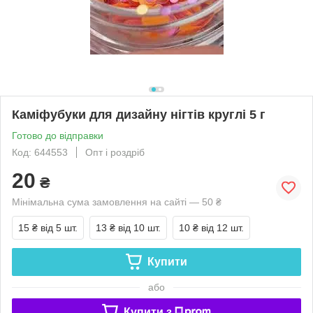
Каміфубуки для дизайну нігтів круглі 5 г
Готово до відправки
Код: 644553
Опт і роздріб
20
₴
Мінімальна сума замовлення на сайті — 50 ₴
15 ₴
від 5 шт.
13 ₴
від 10 шт.
10 ₴
від 12 шт.
Купити
або
Купити з