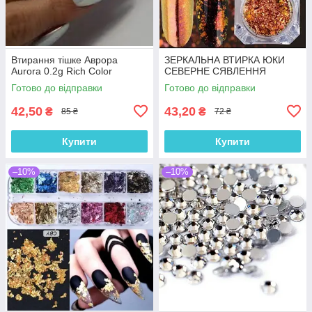
Втирання тішке Аврора
ЗЕРКАЛЬНА ВТИРКА ЮКИ
Aurora 0.2g Rich Color
СЕВЕРНЕ СЯВЛЕННЯ
Готово до відправки
Готово до відправки
42,50
43,20
₴
₴
85 ₴
72 ₴
Купити
Купити
–10%
–10%