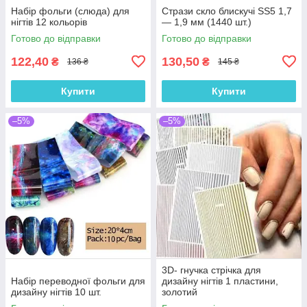
Набір фольги (слюда) для
Стрази скло блискучі SS5 1,7
нігтів 12 кольорів
— 1,9 мм (1440 шт.)
Готово до відправки
Готово до відправки
122,40
130,50
₴
₴
136 ₴
145 ₴
Купити
Купити
–5%
–5%
3D- гнучка стрічка для
Набір переводної фольги для
дизайну нігтів 1 пластини,
дизайну нігтів 10 шт.
золотий