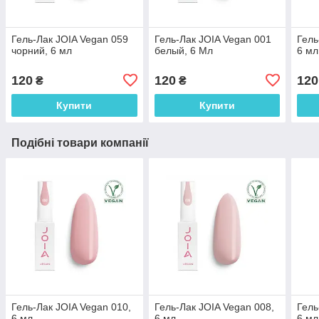
Гель-Лак JOIA Vegan 059
Гель-Лак JOIA Vegan 001
Гель
чорний, 6 мл
белый, 6 Мл
6 мл
120
120
120
₴
₴
Купити
Купити
Подібні товари компанії
Гель-Лак JOIA Vegan 010,
Гель-Лак JOIA Vegan 008,
Гель
6 мл
6 мл
6 мл