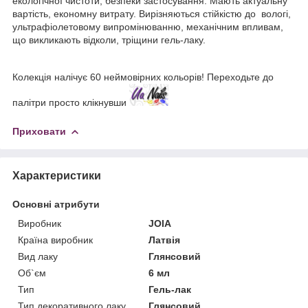
екологічної чистоти, безпеки застосування. Мають актуальну
вартість, економну витрату. Вирізняються стійкістю до вологі,
ультрафіолетовому випромінюванню, механічним впливам,
що викликають відколи, тріщини гель-лаку.
Колекція налічує 60 неймовірних кольорів! Переходьте до
палітри просто клікнувши
Приховати
Характеристики
Основні атрибути
Виробник
JOIA
Країна виробник
Латвія
Вид лаку
Глянсовий
Об`єм
6 мл
Тип
Гель-лак
Тип декоративного лаку
Глянсовий