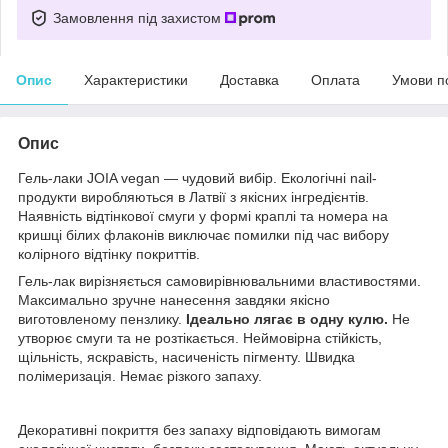
Замовлення під захистом
Опис
Характеристики
Доставка
Оплата
Умови п
Опис
Гель-лаки JOIA vegan — чудовий вибір. Екологічні nail-
продукти виробляються в Латвії з якісних інгредієнтів.
Наявність відтінкової смуги у формі краплі та номера на
кришці білих флаконів виключає помилки під час вибору
колірного відтінку покриттів.
Гель-лак вирізняється самовирівнювальними властивостями.
Максимально зручне нанесення завдяки якісно
виготовленому пензлику.
Ідеально лягає в одну кулю.
Не
утворює смуги та не розтікається. Неймовірна стійкість,
щільність, яскравість, насиченість пігменту. Швидка
полімеризація. Немає різкого запаху.
Декоративні покриття без запаху відповідають вимогам