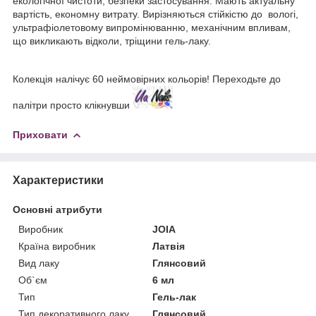
екологічної чистоти, безпеки застосування. Мають актуальну
вартість, економну витрату. Вирізняються стійкістю до вологі,
ультрафіолетовому випромінюванню, механічним впливам,
що викликають відколи, тріщини гель-лаку.
Колекція налічує 60 неймовірних кольорів! Переходьте до
палітри просто клікнувши
Приховати
Характеристики
Основні атрибути
Виробник
JOIA
Країна виробник
Латвія
Вид лаку
Глянсовий
Об`єм
6 мл
Тип
Гель-лак
Тип декоративного лаку
Глянсовий