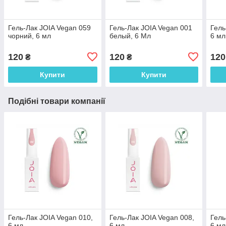
Гель-Лак JOIA Vegan 059
Гель-Лак JOIA Vegan 001
Гель
чорний, 6 мл
белый, 6 Мл
6 мл
120
120
120
₴
₴
Купити
Купити
Подібні товари компанії
Гель-Лак JOIA Vegan 010,
Гель-Лак JOIA Vegan 008,
Гель
6 мл
6 мл
6 мл