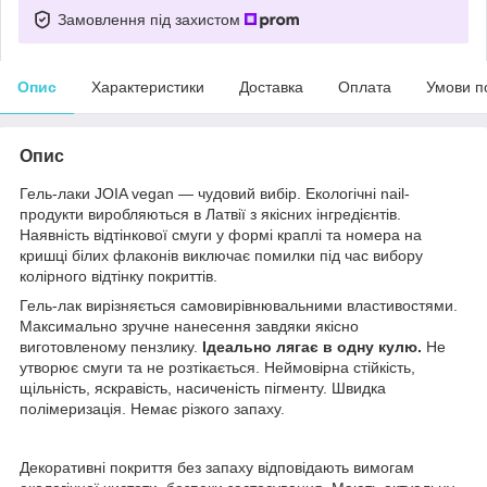
Замовлення під захистом
Опис
Характеристики
Доставка
Оплата
Умови п
Опис
Гель-лаки JOIA vegan — чудовий вибір. Екологічні nail-
продукти виробляються в Латвії з якісних інгредієнтів.
Наявність відтінкової смуги у формі краплі та номера на
кришці білих флаконів виключає помилки під час вибору
колірного відтінку покриттів.
Гель-лак вирізняється самовирівнювальними властивостями.
Максимально зручне нанесення завдяки якісно
виготовленому пензлику.
Ідеально лягає в одну кулю.
Не
утворює смуги та не розтікається. Неймовірна стійкість,
щільність, яскравість, насиченість пігменту. Швидка
полімеризація. Немає різкого запаху.
Декоративні покриття без запаху відповідають вимогам