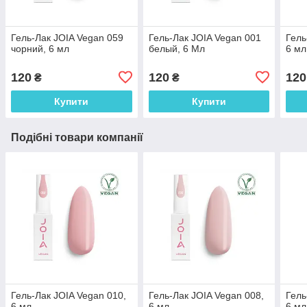
Гель-Лак JOIA Vegan 059
Гель-Лак JOIA Vegan 001
Гель
чорний, 6 мл
белый, 6 Мл
6 мл
120
120
120
₴
₴
Купити
Купити
Подібні товари компанії
Гель-Лак JOIA Vegan 010,
Гель-Лак JOIA Vegan 008,
Гель
6 мл
6 мл
6 мл