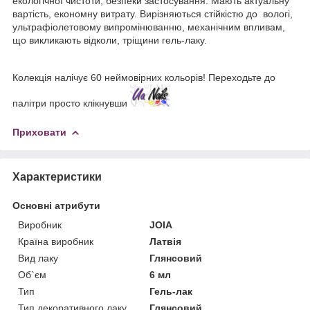
екологічної чистоти, безпеки застосування. Мають актуальну
вартість, економну витрату. Вирізняються стійкістю до вологі,
ультрафіолетовому випромінюванню, механічним впливам,
що викликають відколи, тріщини гель-лаку.
Колекція налічує 60 неймовірних кольорів! Переходьте до
палітри просто клікнувши
Приховати
Характеристики
Основні атрибути
Виробник
JOIA
Країна виробник
Латвія
Вид лаку
Глянсовий
Об`єм
6 мл
Тип
Гель-лак
Тип декоративного лаку
Глянсовий