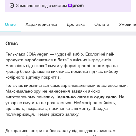
Замовлення під захистом
Опис
Характеристики
Доставка
Оплата
Умови п
Опис
Гель-лаки JOIA vegan — чудовий вибір. Екологічні nail-
продукти виробляються в Латвії з якісних інгредієнтів.
Наявність відтінкової смуги у формі краплі та номера на
кришці білих флаконів виключає помилки під час вибору
колірного відтінку покриттів.
Гель-лак вирізняється самовирівнювальними властивостями.
Максимально зручне нанесення завдяки якісно
виготовленому пензлику.
Ідеально лягає в одну кулю.
Не
утворює смуги та не розтікається. Неймовірна стійкість,
щільність, яскравість, насиченість пігменту. Швидка
полімеризація. Немає різкого запаху.
Декоративні покриття без запаху відповідають вимогам