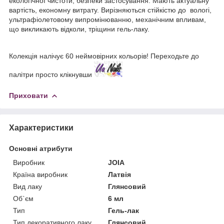
екологічної чистоти, безпеки застосування. Мають актуальну
вартість, економну витрату. Вирізняються стійкістю до вологі,
ультрафіолетовому випромінюванню, механічним впливам,
що викликають відколи, тріщини гель-лаку.
Колекція налічує 60 неймовірних кольорів! Переходьте до
палітри просто клікнувши
Приховати
Характеристики
Основні атрибути
Виробник
JOIA
Країна виробник
Латвія
Вид лаку
Глянсовий
Об`єм
6 мл
Тип
Гель-лак
Тип декоративного лаку
Глянсовий