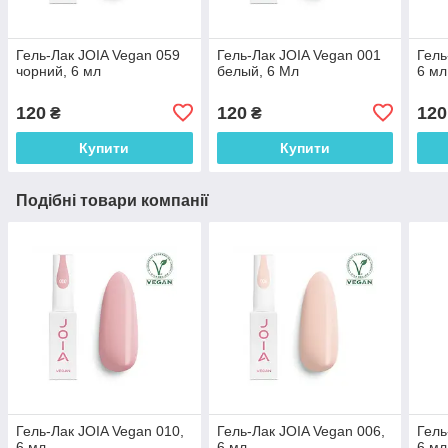
Гель-Лак JOIA Vegan 059
Гель-Лак JOIA Vegan 001
Гель
чорний, 6 мл
белый, 6 Мл
6 мл
120
120
120
₴
₴
Купити
Купити
Подібні товари компанії
Гель-Лак JOIA Vegan 010,
Гель-Лак JOIA Vegan 006,
Гель
6 мл
6 мл
6 мл