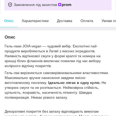
Замовлення під захистом
Опис
Характеристики
Доставка
Оплата
Умови п
Опис
Гель-лаки JOIA vegan — чудовий вибір. Екологічні nail-
продукти виробляються в Латвії з якісних інгредієнтів.
Наявність відтінкової смуги у формі краплі та номера на
кришці білих флаконів виключає помилки під час вибору
колірного відтінку покриттів.
Гель-лак вирізняється самовирівнювальними властивостями.
Максимально зручне нанесення завдяки якісно
виготовленому пензлику.
Ідеально лягає в одну кулю.
Не
утворює смуги та не розтікається. Неймовірна стійкість,
щільність, яскравість, насиченість пігменту. Швидка
полімеризація. Немає різкого запаху.
Декоративні покриття без запаху відповідають вимогам