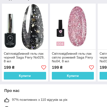
Світловідбивний гель-лак
Світловідбивний гель-лак
Світ
чорний Saga Fiery No029,
світло рожевий Saga Fiery
черв
8 мл
No04, 8 мл
No03
199
199
199
₴
₴
Купити
Купити
Про нас
97% позитивних з 110 відгуків за рік