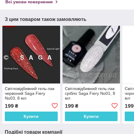
Всі умови повернення
З цим товаром також замовляють
Світловідбивний гель-лак
Світловідбивний гель-лак
Світ
червоний Saga Fiery
срібло Saga Fiery No01, 8
чорн
No03, 8 мл
мл
мл
199
199
199
₴
₴
Купити
Купити
Подібні товари компанії