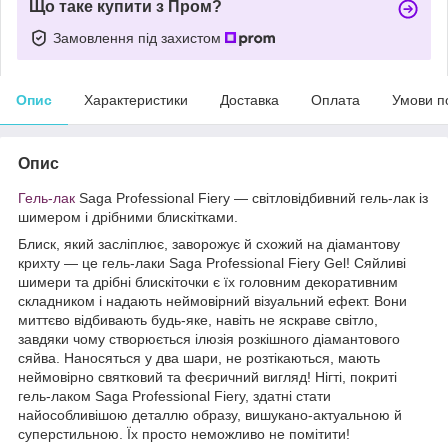
Що таке купити з Пром?
Замовлення під захистом
Опис
Характеристики
Доставка
Оплата
Умови п
Опис
Гель-лак
Saga Professional Fiery — світловідбивний гель-лак із
шимером і дрібними блискітками.
Блиск, який засліплює, заворожує й схожий на діамантову
крихту — це гель-лаки Saga Professional Fiery Gel! Сяйливі
шимери та дрібні блискіточки є їх головним декоративним
складником і надають неймовірний візуальний ефект. Вони
миттєво відбивають будь-яке, навіть не яскраве світло,
завдяки чому створюється ілюзія розкішного діамантового
сяйва. Наносяться у два шари, не розтікаються, мають
неймовірно святковий та феєричний вигляд! Нігті, покриті
гель-лаком Saga Professional Fiery, здатні стати
найособливішою деталлю образу, вишукано-актуальною й
суперстильною. Їх просто неможливо не помітити!