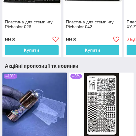
Пластина для стемпінгу
Пластина для стемпінгу
Плас
Richcolor 026
Richcolor 042
XY-
99
99
75,
₴
₴
Купити
Купити
Акційні пропозиції та новинки
–13%
–5%