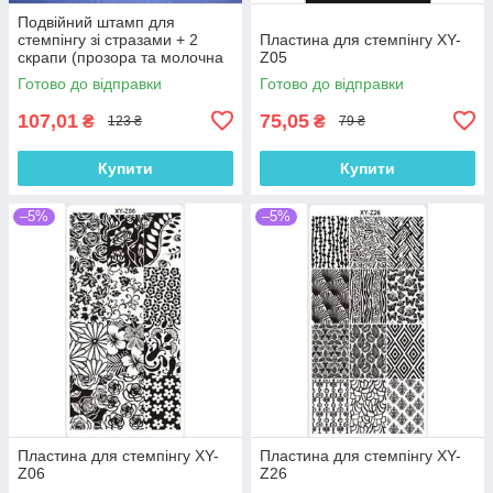
Подвійний штамп для
стемпінгу зі стразами + 2
Пластина для стемпінгу XY-
скрапи (прозора та молочна
Z05
подушечки)
Готово до відправки
Готово до відправки
107,01
75,05
₴
₴
123 ₴
79 ₴
Купити
Купити
–5%
–5%
Пластина для стемпінгу XY-
Пластина для стемпінгу XY-
Z06
Z26