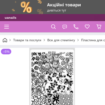
uanails
Товари та послуги
Все для стемпінгу
Пластина для с
–5%