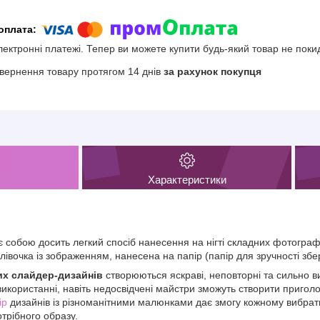
електронні платежі. Тепер ви можете купити будь-який товар не поки
вернення товару протягом 14 днів
за рахунок покупця
Характеристики
 собою досить легкий спосіб нанесення на нігті складних фотогра
івочка із зображенням, нанесена на папір (папір для зручності збе
х слайдер-дизайнів
створюються яскраві, неповторні та сильно ви
використанні, навіть недосвідчені майстри зможуть створити пригол
ір
дизайнів із різноманітними малюнками дає змогу кожному вибрати
отрібного образу.