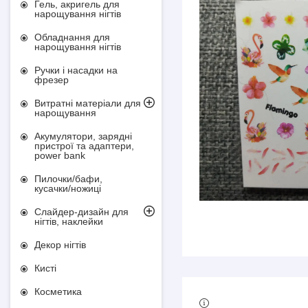
Гель, акригель для
нарощування нігтів
Обладнання для
нарощування нігтів
Ручки і насадки на
фрезер
Витратні матеріали для
нарощування
Акумулятори, зарядні
пристрої та адаптери,
power bank
Пилочки/бафи,
кусачки/ножиці
Слайдер-дизайн для
нігтів, наклейки
Декор нігтів
Кисті
Косметика