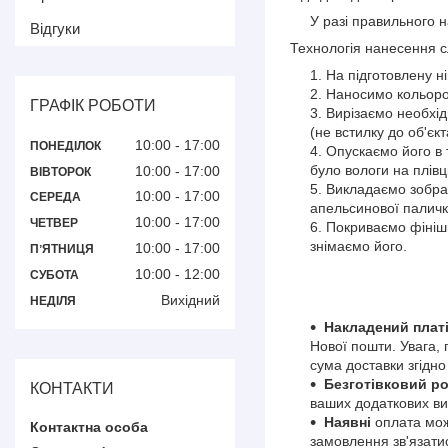
У разі правильного нан
Відгуки
Технологія нанесення с
На підготовлену н
Наносимо кольорове
ГРАФІК РОБОТИ
Вирізаємо необхід
(не встилку до об'єк
10:00
17:00
ПОНЕДІЛОК
Опускаємо його в 
було вологи на плівц
10:00
17:00
ВІВТОРОК
Викладаємо зображ
10:00
17:00
СЕРЕДА
апельсинової паличк
10:00
17:00
ЧЕТВЕР
Покриваємо фінішн
знімаємо його.
10:00
17:00
ПʼЯТНИЦЯ
10:00
12:00
СУБОТА
Вихідний
НЕДІЛЯ
Накладений плат
Нової пошти. Увага,
сума доставки згідн
Безготівковий р
КОНТАКТИ
ваших додаткових ви
Наявні
оплата мож
замовлення зв'язат