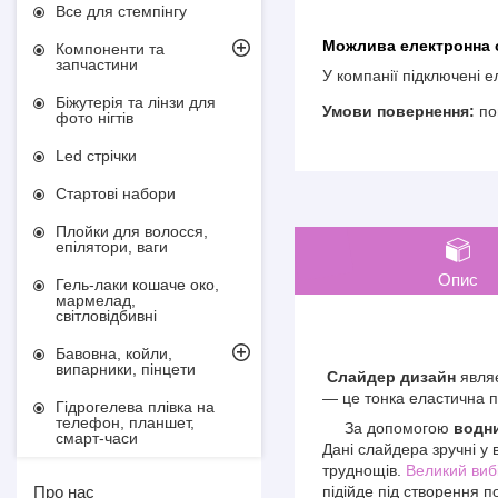
Все для стемпінгу
Компоненти та
запчастини
У компанії підключені 
Біжутерія та лінзи для
по
фото нігтів
Led стрічки
Стартові набори
Плойки для волосся,
епілятори, ваги
Опис
Гель-лаки кошаче око,
мармелад,
світловідбивні
Бавовна, койли,
випарники, пінцети
Слайдер дизайн
являє
— це тонка еластична пл
Гідрогелева плівка на
телефон, планшет,
За допомогою
водни
смарт-часи
Дані слайдера зручні у 
труднощів.
Великий виб
підійде під створення п
Про нас