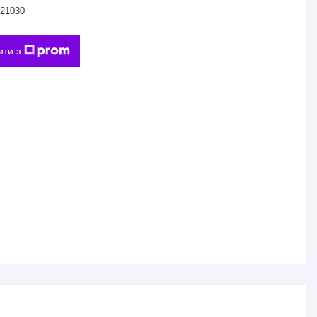
21030
ити з