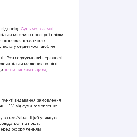
відтінків).
Сушимо в лампі
.
кільки можливо прозорої плівки
 з нігтьовою пластиною.
у вологу серветкою
,
щоб не
. Розгладжуємо всі нерівності
ючи тільки малюнок на нігті.
що
топ із липким шаром
,
 пункті видавання замовлення
рн + 2% від суми замовлення +
у за смс/Viber. Щоб уникнути
обійдеться на пошті.
я перед оформленням