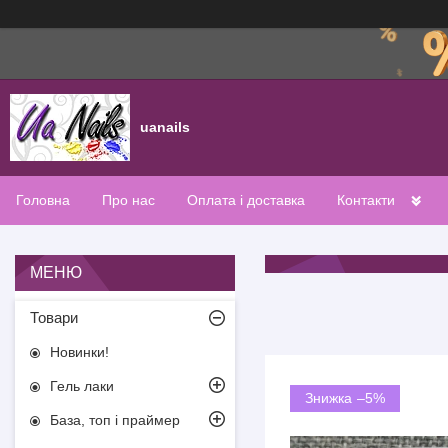
uanails
Головна
Про нас
Оплата і доставка
Контакти
Товари
Новинки!
Гель лаки
–5%
База, топ і праймер