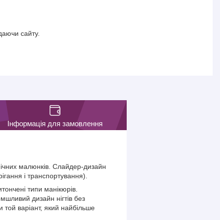
даючи сайту.
Інформація для замовлення
фічних малюнків. Слайдер-дизайн
рігання і транспортування).
тончені типи манікюрів.
омшливий дизайн нігтів без
 той варіант, який найбільше