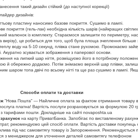
есення такий дизайн стійкий (до наступної корекції)
лайдер дизайнів:
ігтьову пластину наносимо базове покриття. Сушимо в лампі.
 покриття (гель-лак) необхідна кількість шарів (найкращих світлих 
ний малюнок із комплекту. Стараємося залишити по периметру, нас
та вирізу), це робиться для того, щоб була площа зчеплення більше
теплу воду на 5-10 секунд, плівка стане рухомою. Промокаємо зайв
і. Акуратно зсувається зображення з паперової основи.
ення на липкий шар нігтя, розміщуємо його в потрібному положенні
ою й обережно додаємо. Потім знімаємо верхній шар плівки, залиша
им шаром топа двічі по всьому нігті та ще раз сушимо в лампі. Як
Способи оплати та доставки
іж
"Нова Пошта" — Найличне оплата за фактом отримання товару в
 послуга платна! Вартість послуги розраховується за формулою 20 г
о з тарифами пошти. Докладніше на сайті novaposhta.ua
озрахунок
на карту ПриватБанка. Запобігає по виставленому рахунк
трат, рекомендуємо цей спосіб оплати. Вартість доставки покупець 
лива під час самовитягу товару із Запорожнення. Рекомендуєтьс
ися з менеджером для уточнення деталей самовитягу телефоном