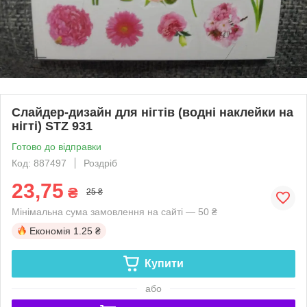
Слайдер-дизайн для нігтів (водні наклейки на
нігті) STZ 931
Готово до відправки
Код: 887497
Роздріб
23,75
₴
25 ₴
Мінімальна сума замовлення на сайті — 50 ₴
Економія
1.25 ₴
Купити
або