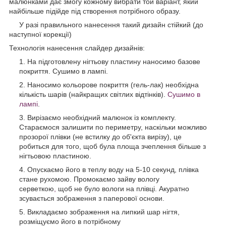
малюнками дає змогу кожному вибрати той варіант, який
найбільше підійде під створення потрібного образу.
У разі правильного нанесення такий дизайн стійкий (до
наступної корекції)
Технологія нанесення слайдер дизайнів:
На підготовлену нігтьову пластину наносимо базове
покриття. Сушимо в лампі.
Наносимо кольорове покриття (гель-лак) необхідна
кількість шарів (найкращих світлих відтінків).
Сушимо в
лампі
.
Вирізаємо необхідний малюнок із комплекту.
Стараємося залишити по периметру, наскільки можливо
прозорої плівки (не встилку до об'єкта вирізу), це
робиться для того, щоб була площа зчеплення більше з
нігтьовою пластиною.
Опускаємо його в теплу воду на 5-10 секунд, плівка
стане рухомою. Промокаємо зайву вологу
серветкою
,
щоб не було вологи на плівці. Акуратно
зсувається зображення з паперової основи.
Викладаємо зображення на липкий шар нігтя,
розміщуємо його в потрібному