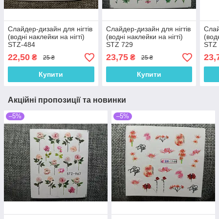
Слайдер-дизайн для нігтів
Слайдер-дизайн для нігтів
Слай
(водні наклейки на нігті)
(водні наклейки на нігті)
(вод
STZ-484
STZ 729
STZ
22,50
23,75
23,
₴
₴
25 ₴
25 ₴
Купити
Купити
Акційні пропозиції та новинки
–5%
–5%