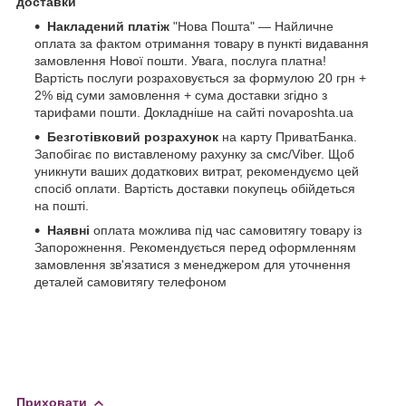
доставки
Накладений платіж
"Нова Пошта" — Найличне
оплата за фактом отримання товару в пункті видавання
замовлення Нової пошти. Увага, послуга платна!
Вартість послуги розраховується за формулою 20 грн +
2% від суми замовлення + сума доставки згідно з
тарифами пошти. Докладніше на сайті novaposhta.ua
Безготівковий розрахунок
на карту ПриватБанка.
Запобігає по виставленому рахунку за смс/Viber. Щоб
уникнути ваших додаткових витрат, рекомендуємо цей
спосіб оплати. Вартість доставки покупець обійдеться
на пошті.
Наявні
оплата можлива під час самовитягу товару із
Запорожнення. Рекомендується перед оформленням
замовлення зв'язатися з менеджером для уточнення
деталей самовитягу телефоном
Приховати