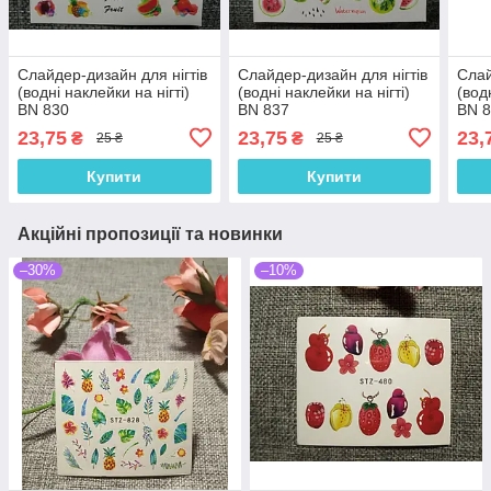
Слайдер-дизайн для нігтів
Слайдер-дизайн для нігтів
Слай
(водні наклейки на нігті)
(водні наклейки на нігті)
(вод
BN 830
BN 837
BN 
23,75
23,75
23,
₴
₴
25 ₴
25 ₴
Купити
Купити
Акційні пропозиції та новинки
–30%
–10%