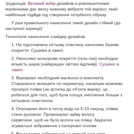
труднощів.
Великий вибір
дизайнів із різноманітними
малюнками дає змогу кожному вибрати той варіант, який
найбільше підійде під створення потрібного образу.
У разі правильного нанесення такий дизайн стійкий (до
наступної корекції)
Технологія нанесення слайдер дизайнів:
На підготовлену нігтьову пластину наносимо базове
покриття. Сушимо в лампі.
Наносимо кольорове покриття (гель-лак) необхідна
кількість шарів (найкращих світлих відтінків).
Сушимо в
лампі
.
Вирізаємо необхідний малюнок із комплекту.
Стараємося залишити по периметру, наскільки можливо
прозорої плівки (не встилку до об'єкта вирізу), це
робиться для того, щоб була площа зчеплення більше з
нігтьовою пластиною.
Опускаємо його в теплу воду на 5-10 секунд, плівка
стане рухомою. Промокаємо зайву вологу
серветкою
,
щоб не було вологи на плівці. Акуратно
зсувається зображення з паперової основи.
Викладаємо зображення на липкий шар нігтя,