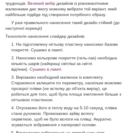
труднощів.
Великий вибір
дизайнів із різноманітними
малюнками дає змогу кожному вибрати той варіант, який
найбільше підійде під створення потрібного образу.
У разі правильного нанесення такий дизайн стійкий (до
наступної корекції)
Технологія нанесення слайдер дизайнів:
На підготовлену нігтьову пластину наносимо базове
покриття. Сушимо в лампі.
Наносимо кольорове покриття (гель-лак) необхідна
кількість шарів (найкращі світліші за світлі
відтінки).
Сушимо в лампі
.
Вирізаємо необхідний малюнок із комплекту.
Стараємося залишити по периметру, наскільки можливо
прозорої плівки (не встилку до об'єкта вирізу), це
робиться для того, щоб була площа зчеплення більше з
нігтьовою пластиною.
Опускаємо його в теплу воду на 5-10 секунд, плівка
стане рухомою. Промокаємо зайву вологу
серветкою
,
щоб не було вологи на плівці. Акуратно
зсувається зображення з паперової основи.
Викладаємо зображення на липкий шар нігтя,