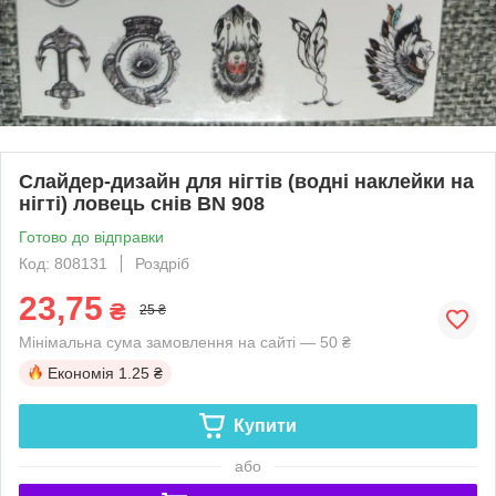
Слайдер-дизайн для нігтів (водні наклейки на
нігті) ловець снів BN 908
Готово до відправки
Код: 808131
Роздріб
23,75
₴
25 ₴
Мінімальна сума замовлення на сайті — 50 ₴
Економія
1.25 ₴
Купити
або