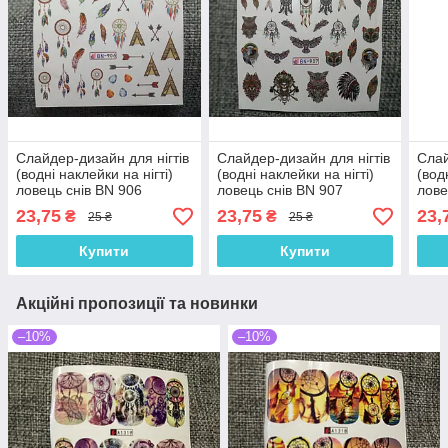
Слайдер-дизайн для нігтів
Слайдер-дизайн для нігтів
Слай
(водні наклейки на нігті)
(водні наклейки на нігті)
(вод
ловець снів BN 906
ловець снів BN 907
лове
23,75
23,75
23,
₴
₴
25 ₴
25 ₴
Купити
Купити
Акційні пропозиції та новинки
–10%
–10%