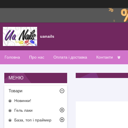
uanails
Головна
Про нас
Оплата і доставка
Контакти
Товари
Новинки!
Гель лаки
База, топ і праймер