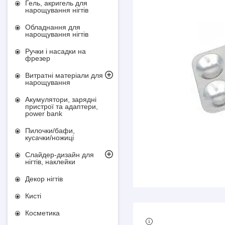
Гель, акригель для
нарощування нігтів
Обладнання для
нарощування нігтів
Ручки і насадки на
фрезер
Витратні матеріали для
нарощування
Акумулятори, зарядні
пристрої та адаптери,
power bank
Пилочки/бафи,
кусачки/ножиці
Слайдер-дизайн для
нігтів, наклейки
Декор нігтів
Кисті
Косметика