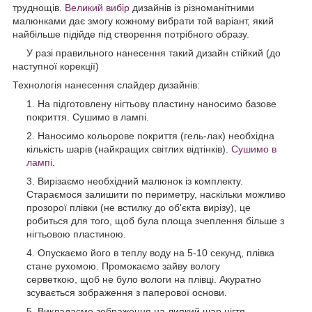
труднощів.
Великий вибір
дизайнів із різноманітними
малюнками дає змогу кожному вибрати той варіант, який
найбільше підійде під створення потрібного образу.
У разі правильного нанесення такий дизайн стійкий (до
наступної корекції)
Технологія нанесення слайдер дизайнів:
На підготовлену нігтьову пластину наносимо базове
покриття. Сушимо в лампі.
Наносимо кольорове покриття (гель-лак) необхідна
кількість шарів (найкращих світлих відтінків).
Сушимо в
лампі
.
Вирізаємо необхідний малюнок із комплекту.
Стараємося залишити по периметру, наскільки можливо
прозорої плівки (не встилку до об'єкта вирізу), це
робиться для того, щоб була площа зчеплення більше з
нігтьовою пластиною.
Опускаємо його в теплу воду на 5-10 секунд, плівка
стане рухомою. Промокаємо зайву вологу
серветкою
,
щоб не було вологи на плівці. Акуратно
зсувається зображення з паперової основи.
Викладаємо зображення на липкий шар нігтя,