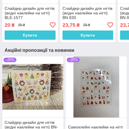
Слайдер-дизайн для нігтів
Слайдер-дизайн для нігтів
Слай
(водні наклейки на нігті)
(водні наклейки на нігті)
(вод
BLE-1577
BN 830
BN 
20
23,75
23,
₴
₴
25 ₴
25 ₴
Купити
Купити
Акційні пропозиції та новинки
–20%
–20%
Слайдер-дизайн для нігтів
(водні наклейки на нігті) BN-
Самоклейні наклейки на нігті