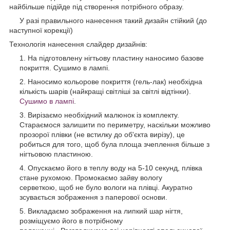
найбільше підійде під створення потрібного образу.
У разі правильного нанесення такий дизайн стійкий (до
наступної корекції)
Технологія нанесення слайдер дизайнів:
На підготовлену нігтьову пластину наносимо базове
покриття. Сушимо в лампі.
Наносимо кольорове покриття (гель-лак) необхідна
кількість шарів (найкращі світліші за світлі відтінки).
Сушимо в лампі
.
Вирізаємо необхідний малюнок із комплекту.
Стараємося залишити по периметру, наскільки можливо
прозорої плівки (не встилку до об'єкта вирізу), це
робиться для того, щоб була площа зчеплення більше з
нігтьовою пластиною.
Опускаємо його в теплу воду на 5-10 секунд, плівка
стане рухомою. Промокаємо зайву вологу
серветкою
,
щоб не було вологи на плівці. Акуратно
зсувається зображення з паперової основи.
Викладаємо зображення на липкий шар нігтя,
розміщуємо його в потрібному