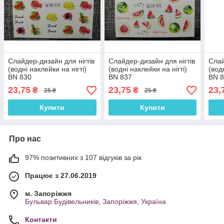
Слайдер-дизайн для нігтів
Слайдер-дизайн для нігтів
Слай
(водні наклейки на нігті)
(водні наклейки на нігті)
(вод
BN 830
BN 837
BN 
23,75
23,75
23,
₴
₴
25 ₴
25 ₴
Купити
Купити
Про нас
97% позитивних з 107 відгуків за рік
Працює з 27.06.2019
м. Запоріжжя
Бульвар Будівельників, Запоріжжя, Україна
Контакти