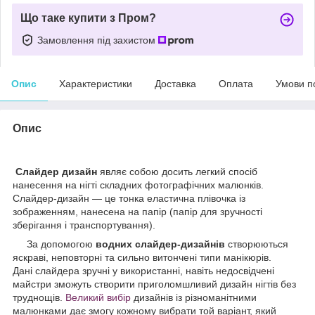
Що таке купити з Пром?
Замовлення під захистом
Опис
Характеристики
Доставка
Оплата
Умови п
Опис
Слайдер дизайн
являє собою досить легкий спосіб
нанесення на нігті складних фотографічних малюнків.
Слайдер-дизайн — це тонка еластична плівочка із
зображенням, нанесена на папір (папір для зручності
зберігання і транспортування).
За допомогою
водних слайдер-дизайнів
створюються
яскраві, неповторні та сильно витончені типи манікюрів.
Дані слайдера зручні у використанні, навіть недосвідчені
майстри зможуть створити приголомшливий дизайн нігтів без
труднощів.
Великий вибір
дизайнів із різноманітними
малюнками дає змогу кожному вибрати той варіант, який