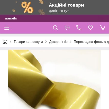
uanails
Товари та послуги
Декор нігтів
Перекладна фольга дл