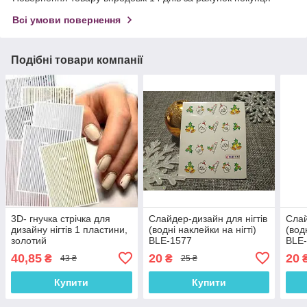
Всі умови повернення
Подібні товари компанії
3D- гнучка стрічка для
Слайдер-дизайн для нігтів
Слай
дизайну нігтів 1 пластини,
(водні наклейки на нігті)
(вод
золотий
BLE-1577
BLE
40,85
20
20
₴
₴
43 ₴
25 ₴
Купити
Купити