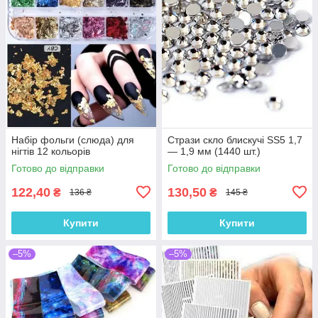
Набір фольги (слюда) для
Стрази скло блискучі SS5 1,7
нігтів 12 кольорів
— 1,9 мм (1440 шт.)
Готово до відправки
Готово до відправки
122,40
130,50
₴
₴
136 ₴
145 ₴
Купити
Купити
–5%
–5%