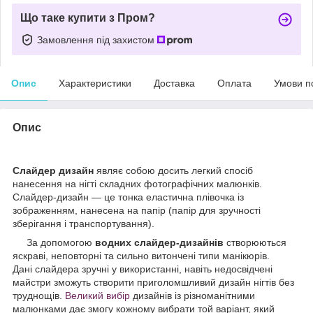
Що таке купити з Пром?
Замовлення під захистом
Опис
Характеристики
Доставка
Оплата
Умови п
Опис
Слайдер дизайн
являє собою досить легкий спосіб
нанесення на нігті складних фотографічних малюнків.
Слайдер-дизайн — це тонка еластична плівочка із
зображенням, нанесена на папір (папір для зручності
зберігання і транспортування).
За допомогою
водних слайдер-дизайнів
створюються
яскраві, неповторні та сильно витончені типи манікюрів.
Дані слайдера зручні у використанні, навіть недосвідчені
майстри зможуть створити приголомшливий дизайн нігтів без
труднощів.
Великий вибір
дизайнів із різноманітними
малюнками дає змогу кожному вибрати той варіант, який