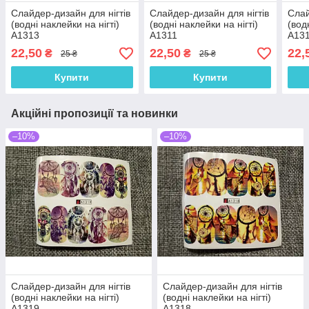
Слайдер-дизайн для нігтів
Слайдер-дизайн для нігтів
Слай
(водні наклейки на нігті)
(водні наклейки на нігті)
(вод
A1313
A1311
A13
22,50
22,50
22,
₴
₴
25 ₴
25 ₴
Купити
Купити
Акційні пропозиції та новинки
–10%
–10%
Слайдер-дизайн для нігтів
Слайдер-дизайн для нігтів
(водні наклейки на нігті)
(водні наклейки на нігті)
A1319
A1318