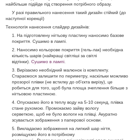
найбільше підійде під створення потрібного образу.
У разі правильного нанесення такий дизайн стійкий (до
наступної корекції)
Технологія нанесення слайдер дизайнів:
На підготовлену нігтьову пластину наносимо базове
покриття. Сушимо в лампі.
Наносимо кольорове покриття (гель-лак) необхідна
кількість шарів (найкращі світліші за світлі
відтінки).
Сушимо в лампі
.
Вирізаємо необхідний малюнок із комплекту.
Стараємося залишити по периметру, наскільки можливо
прозорої плівки (не встилку до об'єкта вирізу), це
робиться для того, щоб була площа зчеплення більше з
нігтьовою пластиною.
Опускаємо його в теплу воду на 5-10 секунд, плівка
стане рухомою. Промокаємо зайву вологу
серветкою
,
щоб не було вологи на плівці. Акуратно
зсувається зображення з паперової основи.
Викладаємо зображення на липкий шар нігтя,
розміщуємо його в потрібному