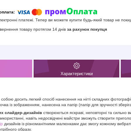
електронні платежі. Тепер ви можете купити будь-який товар не поки
вернення товару протягом 14 днів
за рахунок покупця
Характеристики
 собою досить легкий спосіб нанесення на нігті складних фотогра
очка із зображенням, нанесена на папір (папір для зручності зберіг
х слайдер-дизайнів
створюються яскраві, неповторні та сильно ви
використанні, навіть недосвідчені майстри зможуть створити пригол
ір
дизайнів із різноманітними малюнками дає змогу кожному вибрати
отрібного образу.