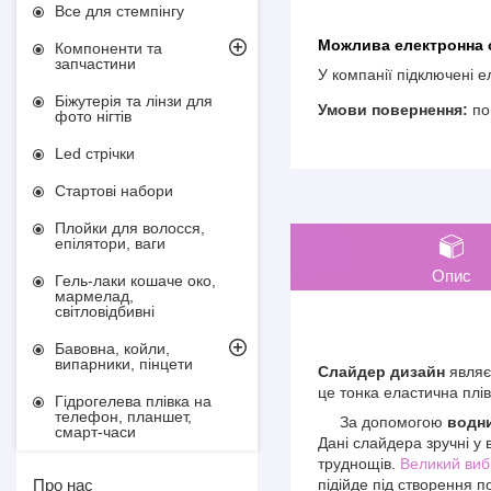
Все для стемпінгу
Компоненти та
запчастини
У компанії підключені 
Біжутерія та лінзи для
по
фото нігтів
Led стрічки
Стартові набори
Плойки для волосся,
епілятори, ваги
Опис
Гель-лаки кошаче око,
мармелад,
світловідбивні
Бавовна, койли,
випарники, пінцети
Слайдер дизайн
являє
це тонка еластична плів
Гідрогелева плівка на
телефон, планшет,
За допомогою
водни
смарт-часи
Дані слайдера зручні у 
труднощів.
Великий виб
підійде під створення п
Про нас