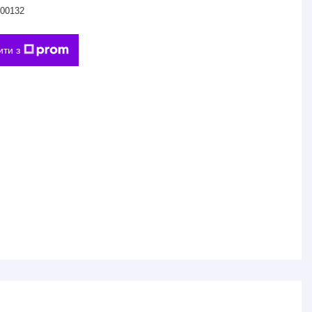
00132
ити з