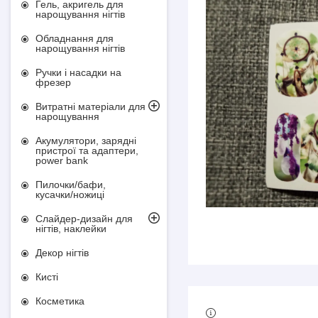
Гель, акригель для
нарощування нігтів
Обладнання для
нарощування нігтів
Ручки і насадки на
фрезер
Витратні матеріали для
нарощування
Акумулятори, зарядні
пристрої та адаптери,
power bank
Пилочки/бафи,
кусачки/ножиці
Слайдер-дизайн для
нігтів, наклейки
Декор нігтів
Кисті
Косметика