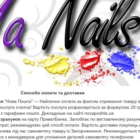
Способи оплати та доставки
іж
"Нова Пошта" — Найличне оплата за фактом отримання товару в
 послуга платна! Вартість послуги розраховується за формулою 20 г
о з тарифами пошти. Докладніше на сайті novaposhta.ua
озрахунок
на карту ПриватБанка. Запобігає по виставленому рахунк
трат, рекомендуємо цей спосіб оплати. Вартість доставки покупець 
лива під час самовитягу товару із Запорожнення. Рекомендуєтьс
ися з менеджером для уточнення деталей самовитягу телефоном