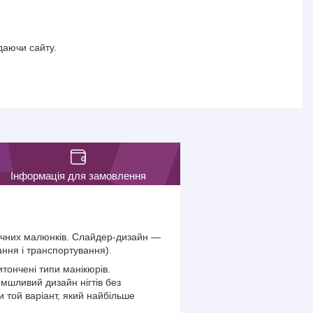
даючи сайту.
Інформація для замовлення
фічних малюнків. Слайдер-дизайн —
ання і транспортування).
тончені типи манікюрів.
омшливий дизайн нігтів без
 той варіант, який найбільше