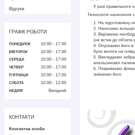
У разі правильного нан
Відгуки
Технологія нанесення с
На підготовлену н
Наносимо кольорове
ГРАФІК РОБОТИ
Вирізаємо необхід
(не встик до об'єкта
10:00
17:00
ПОНЕДІЛОК
Опускаємо його в 
було вологи на плівц
10:00
17:00
ВІВТОРОК
Викладаємо зображ
10:00
17:00
СЕРЕДА
апельсинової паличк
10:00
17:00
ЧЕТВЕР
Покриваємо фінішн
знімаємо його.
10:00
17:00
ПʼЯТНИЦЯ
10:00
12:00
СУБОТА
Вихідний
НЕДІЛЯ
КОНТАКТИ