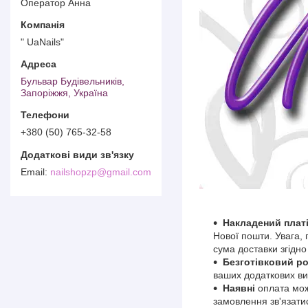
Оператор Анна
" UaNails"
Бульвар Будівельників,
Запоріжжя, Україна
+380 (50) 765-32-58
nailshopzp@gmail.com
Накладений плат
Нової пошти. Увага,
сума доставки згідн
Безготівковий р
ваших додаткових ви
Наявні
оплата мож
замовлення зв'язат