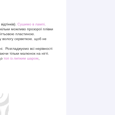
відтінків).
Сушимо в лампі
.
кільки можливо прозорої плівки
нігтьовою пластиною.
у вологу серветкою
,
щоб не
. Розгладжуємо всі нерівності
ючи тільки малюнок на нігті.
що
топ із липким шаром
,