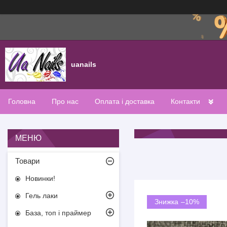
uanails
Головна
Про нас
Оплата і доставка
Контакти
Товари
Новинки!
Гель лаки
–10%
База, топ і праймер