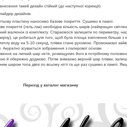
есення такий дизайн стійкий (до наступної корекції)
лайдер дизайнів:
ігтьову пластину наносимо базове покриття. Сушимо в лампі.
 покриття (гель-лак) необхідна кількість шарів (найкращих світлих 
ний малюнок із комплекту. Стараємося залишити по периметру, нас
 вирізу), це робиться для того, щоб була площа зчеплення більше з 
теплу воду на 5-10 секунд, плівка стане рухомою. Промокаємо зайв
і. Акуратно зсувається зображення з паперової основи.
ення на липкий шар нігтя, розміщуємо його в потрібному положенні
ою й обережно додаємо. Потім знімаємо верхній шар плівки, залиша
им шаром топа двічі по всьому нігті та ще раз сушимо в лампі. Як
Перехід у каталог магазину