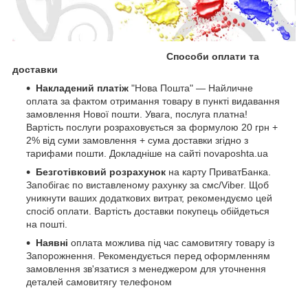
Способи оплати та
доставки
Накладений платіж
"Нова Пошта" — Найличне
оплата за фактом отримання товару в пункті видавання
замовлення Нової пошти. Увага, послуга платна!
Вартість послуги розраховується за формулою 20 грн +
2% від суми замовлення + сума доставки згідно з
тарифами пошти. Докладніше на сайті novaposhta.ua
Безготівковий розрахунок
на карту ПриватБанка.
Запобігає по виставленому рахунку за смс/Viber. Щоб
уникнути ваших додаткових витрат, рекомендуємо цей
спосіб оплати. Вартість доставки покупець обійдеться
на пошті.
Наявні
оплата можлива під час самовитягу товару із
Запорожнення. Рекомендується перед оформленням
замовлення зв'язатися з менеджером для уточнення
деталей самовитягу телефоном