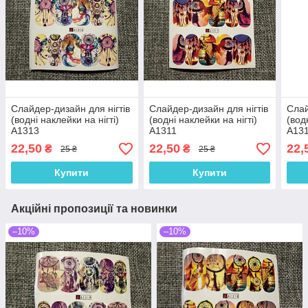
Слайдер-дизайн для нігтів
Слайдер-дизайн для нігтів
Слай
(водні наклейки на нігті)
(водні наклейки на нігті)
(вод
A1313
A1311
A13
22,50
22,50
22,
₴
₴
25 ₴
25 ₴
Купити
Купити
Акційні пропозиції та новинки
–10%
–10%