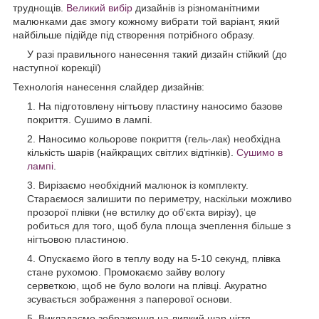
труднощів.
Великий вибір
дизайнів із різноманітними
малюнками дає змогу кожному вибрати той варіант, який
найбільше підійде під створення потрібного образу.
У разі правильного нанесення такий дизайн стійкий (до
наступної корекції)
Технологія нанесення слайдер дизайнів:
На підготовлену нігтьову пластину наносимо базове
покриття. Сушимо в лампі.
Наносимо кольорове покриття (гель-лак) необхідна
кількість шарів (найкращих світлих відтінків).
Сушимо в
лампі
.
Вирізаємо необхідний малюнок із комплекту.
Стараємося залишити по периметру, наскільки можливо
прозорої плівки (не встилку до об'єкта вирізу), це
робиться для того, щоб була площа зчеплення більше з
нігтьовою пластиною.
Опускаємо його в теплу воду на 5-10 секунд, плівка
стане рухомою. Промокаємо зайву вологу
серветкою
,
щоб не було вологи на плівці. Акуратно
зсувається зображення з паперової основи.
Викладаємо зображення на липкий шар нігтя,