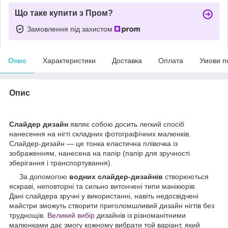
Що таке купити з Пром?
Замовлення під захистом
Опис
Характеристики
Доставка
Оплата
Умови п
Опис
Слайдер дизайн
являє собою досить легкий спосіб
нанесення на нігті складних фотографічних малюнків.
Слайдер-дизайн — це тонка еластична плівочка із
зображенням, нанесена на папір (папір для зручності
зберігання і транспортування).
За допомогою
водних слайдер-дизайнів
створюються
яскраві, неповторні та сильно витончені типи манікюрів.
Дані слайдера зручні у використанні, навіть недосвідчені
майстри зможуть створити приголомшливий дизайн нігтів без
труднощів.
Великий вибір
дизайнів із різноманітними
малюнками дає змогу кожному вибрати той варіант, який