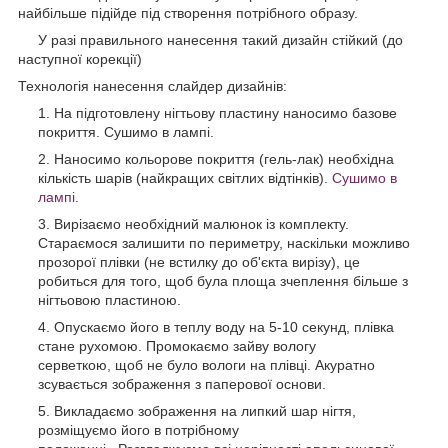
найбільше підійде під створення потрібного образу.
У разі правильного нанесення такий дизайн стійкий (до
наступної корекції)
Технологія нанесення слайдер дизайнів:
На підготовлену нігтьову пластину наносимо базове
покриття. Сушимо в лампі.
Наносимо кольорове покриття (гель-лак) необхідна
кількість шарів (найкращих світлих відтінків).
Сушимо в
лампі
.
Вирізаємо необхідний малюнок із комплекту.
Стараємося залишити по периметру, наскільки можливо
прозорої плівки (не встилку до об'єкта вирізу), це
робиться для того, щоб була площа зчеплення більше з
нігтьовою пластиною.
Опускаємо його в теплу воду на 5-10 секунд, плівка
стане рухомою. Промокаємо зайву вологу
серветкою
,
щоб не було вологи на плівці. Акуратно
зсувається зображення з паперової основи.
Викладаємо зображення на липкий шар нігтя,
розміщуємо його в потрібному