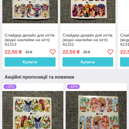
Слайдер-дизайн для нігтів
Слайдер-дизайн для нігтів
Слай
(водні наклейки на нігті)
(водні наклейки на нігті)
(вод
A1313
A1311
A13
22,50
22,50
22,
₴
₴
25 ₴
25 ₴
Купити
Купити
Акційні пропозиції та новинки
–10%
–10%