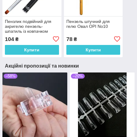
Пензлик подвійний для
Пензель штучний для
акригелю пензель-
гелю Овал OPI No10
шпатиль із ковпачком
104
78
₴
₴
Купити
Купити
Акційні пропозиції та новинки
–58%
–20%