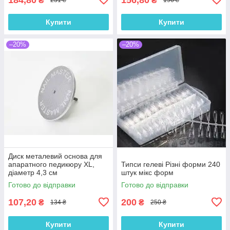
₴
₴
231 ₴
196 ₴
Купити
Купити
–20%
–20%
Диск металевий основа для
апаратного педикюру XL,
Типси гелеві Різні форми 240
діаметр 4,3 см
штук мікс форм
Готово до відправки
Готово до відправки
107,20
200
₴
₴
134 ₴
250 ₴
Купити
Купити