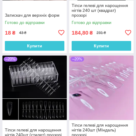
Тіпси гелеві для нарощення
нігтів 240 шт (квадрат)
Затискач для верхніх форм
прозорі
Готово до відправки
Готово до відправки
18
184,80
₴
₴
43 ₴
231 ₴
Купити
Купити
–20%
–20%
Тіпси гелеві для нарощення
Тіпси гелеві для нарощення
нігтів 240шт (МІндаль)
нігтів 240шт (стилет) прозорі
прозорі