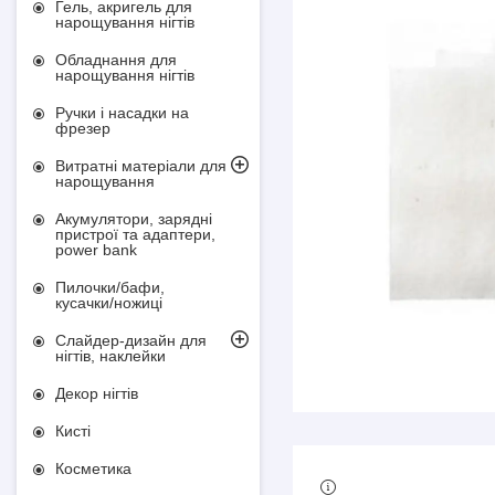
Гель, акригель для
нарощування нігтів
Обладнання для
нарощування нігтів
Ручки і насадки на
фрезер
Витратні матеріали для
нарощування
Акумулятори, зарядні
пристрої та адаптери,
power bank
Пилочки/бафи,
кусачки/ножиці
Слайдер-дизайн для
нігтів, наклейки
Декор нігтів
Кисті
Косметика