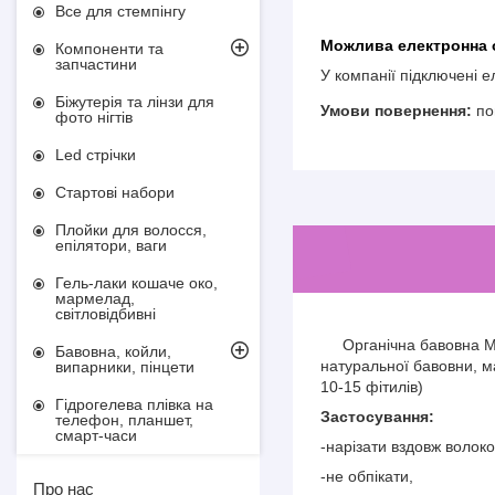
Все для стемпінгу
Компоненти та
запчастини
У компанії підключені 
Біжутерія та лінзи для
по
фото нігтів
Led стрічки
Стартові набори
Плойки для волосся,
епілятори, ваги
Гель-лаки кошаче око,
мармелад,
світловідбивні
Органічна бавовна Muji
Бавовна, койли,
натуральної бавовни, ма
випарники, пінцети
10-15 фітилів)
Гідрогелева плівка на
Застосування:
телефон, планшет,
смарт-часи
-нарізати вздовж волоко
-не обпікати,
Про нас