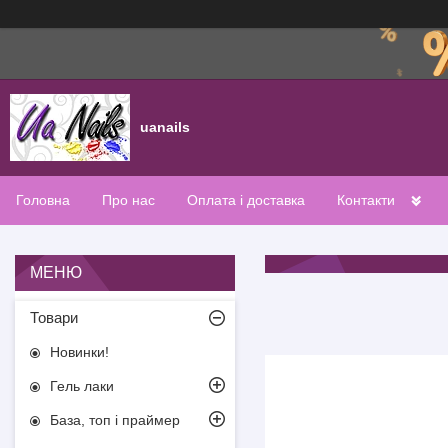
uanails
Головна
Про нас
Оплата і доставка
Контакти
Товари
Новинки!
Гель лаки
База, топ і праймер