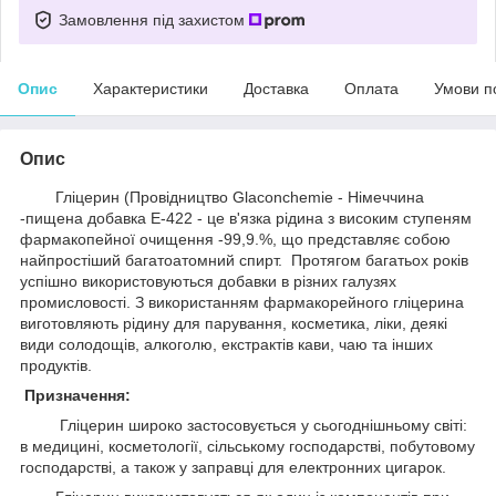
Замовлення під захистом
Опис
Характеристики
Доставка
Оплата
Умови п
Опис
Гліцерин (Провідництво Glaconchemie - Німеччина
-пищена добавка E-422 - це в'язка рідина з високим ступеням
фармакопейної очищення -99,9.%, що представляє собою
найпростіший багатоатомний спирт. Протягом багатьох років
успішно використовуються добавки в різних галузях
промисловості. З використанням фармакорейного гліцерина
виготовляють рідину для парування, косметика, ліки, деякі
види солодощів, алкоголю, екстрактів кави, чаю та інших
продуктів.
Призначення:
Гліцерин широко застосовується у сьогоднішньому світі:
в медицині, косметології, сільському господарстві, побутовому
господарстві, а також у заправці для електронних цигарок.