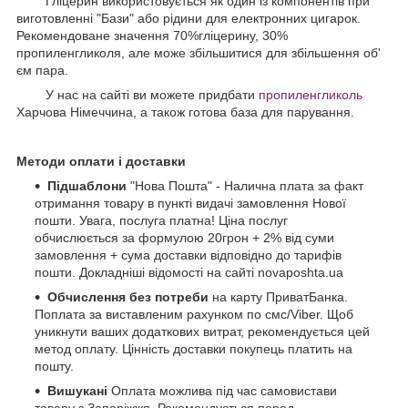
Гліцерин використовується як один із компонентів при
виготовленні "Бази" або рідини для електронних цигарок.
Рекомендоване значення 70%гліцерину, 30%
пропиленгликоля, але може збільшитися для збільшення об'
єм пара.
У нас на сайті ви можете придбати
пропиленгликоль
Харчова Німеччина, а також готова база для парування.
Методи оплати і доставки
Підшаблони
"Нова Пошта" - Налична плата за факт
отримання товару в пункті видачі замовлення Нової
пошти. Увага, послуга платна! Ціна послуг
обчислюється за формулою 20грон + 2% від суми
замовлення + сума доставки відповідно до тарифів
пошти. Докладніші відомості на сайті novaposhta.ua
Обчислення без потреби
на карту ПриватБанка.
Поплата за виставленим рахунком по смс/Viber. Щоб
уникнути ваших додаткових витрат, рекомендується цей
метод оплату. Цінність доставки покупець платить на
пошту.
Вишукані
Оплата можлива під час самовистави
товару з Запоріжжя. Рекомендується перед