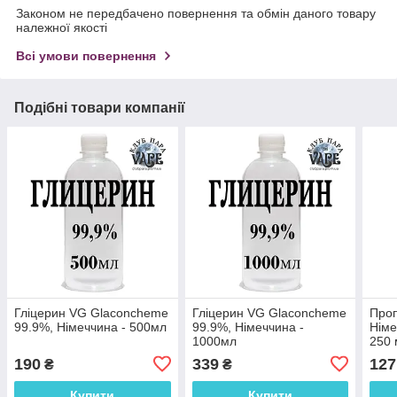
Законом не передбачено повернення та обмін даного товару
належної якості
Всі умови повернення
Подібні товари компанії
Гліцерин VG Glaconcheme
Гліцерин VG Glaconcheme
Проп
99.9%, Німеччина - 500мл
99.9%, Німеччина -
Нім
1000мл
250 
190
339
127
₴
₴
Купити
Купити